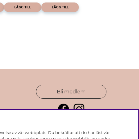
LÄGG TILL
LÄGG TILL
Bli medlem
else av vår webbplats. Du bekräftar att du har läst vår
ollera vilka cookies som sparas i din webbläsare under