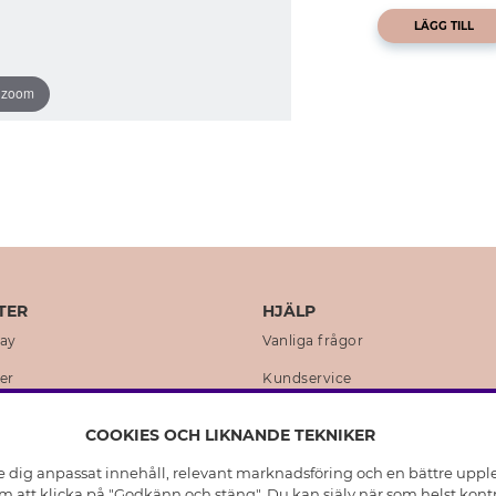
LÄGG TILL
o zoom
TER
HJÄLP
day
Vanliga frågor
er
Kundservice
en
Retur & Ångra Köp
COOKIES OCH LIKNANDE TEKNIKER
istoria
Skötselråd äkta silver
e dig anpassat innehåll, relevant marknadsföring och en bättre upplev
t
Skötselråd skinnhandskar
 att klicka på "Godkänn och stäng". Du kan själv när som helst kontr