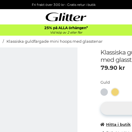
Fri frakt över 300 kr
•
Gratis retur i butik
25% på ALLA
örhängen*
Vid köp av 2 eller fler
Klassiska guldfärgade mini hoops med glasstenar
Klassiska 
med glasst
79.90
kr
Guld
Hitta i butik