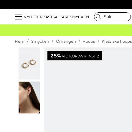
NYHETER
BÄSTSÄLJARE
SMYCKEN
Hem
Smycken
Örhängen
Hoops
Klassiska hoops
25%
VID KÖP AV MINST 2