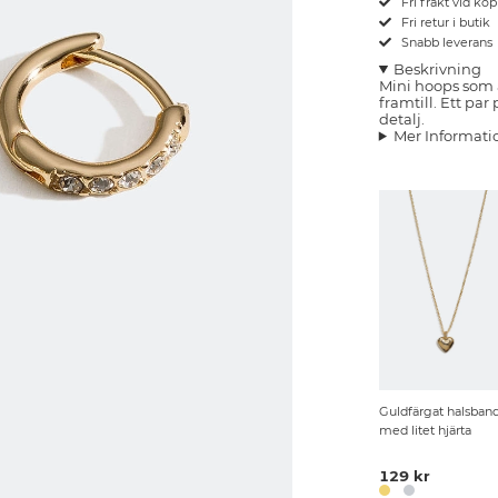
Fri frakt vid kö
Fri retur i butik
Snabb leverans
Beskrivning
Mini hoops som 
framtill. Ett pa
detalj.
Mer Informati
Guldfärgat halsban
med litet hjärta
129 kr