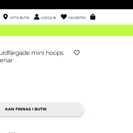
HITTA BUTIK
LOGGA IN
FAVORITER
guldfärgade mini hoops
enar