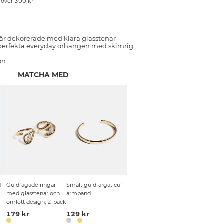
p över 300 kr
är dekorerade med klara glasstenar
r perfekta everyday örhängen med skimrig
on
MATCHA MED
d
Guldfägade ringar
Smalt guldfärgat cuff-
med glasstenar och
armband
omlott design, 2-pack
179 kr
129 kr