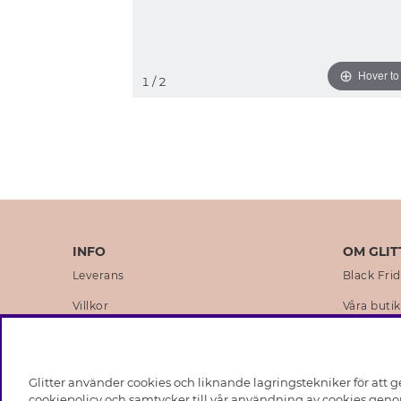
Hover t
1
/ 2
INFO
OM GLIT
Leverans
Black Fri
Villkor
Våra butik
Integritetspolicy
Varumärk
Cookies
Företagsh
Glitter använder cookies och liknande lagringstekniker för att g
Medlemsvillkor
Hållbarhe
cookiepolicy och samtycker till vår användning av cookies genom