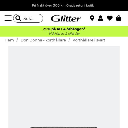
Fri frakt över 300 kr
•
Gratis retur i butik
25% på ALLA
örhängen*
Vid köp av 2 eller fler
Hem
Don Donna - korthållare
Korthållare i svart