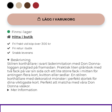
LÄGG I VARUKORG
Finns i lager
Hitta i butik
Fri frakt vid köp över 300 kr
Fri retur i butik
Snabb leverans
Beskrivning
Stilren korthållare i svart läderimitation med Don Donna-
loggan präglad på framsidan. Praktisk liten plånbok med
två fack på var sin sida och ett lite större fack i mitten för
antingen flera kort, kvitton eller sedlar. En stilren
korthållare med dekorativt mönster i perfekt storlek för
dina viktigaste kort. Perfekt att matcha med våra Don
Donna väskor.
Mer Information