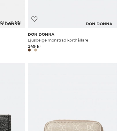
KTA SKINN
N DONNA
DON DONNA
DON DONNA
Ljusbeige mönstrad korthållare
149 kr