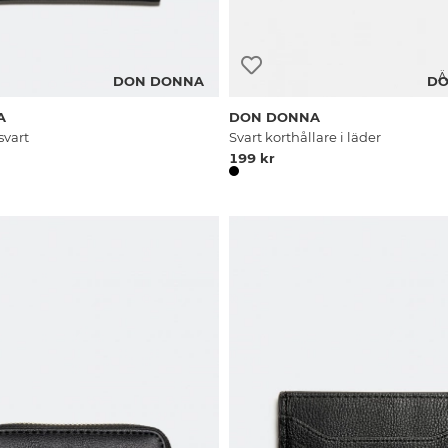
Ä
DON DONNA
DO
A
DON DONNA
svart
Svart korthållare i läder
199 kr