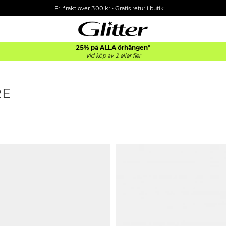
Fri frakt över 300 kr
•
Gratis retur i butik
25% på ALLA
örhängen*
Vid köp av 2 eller fler
RE