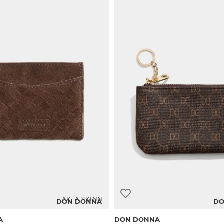
ÄKTA SKINN
DON DONNA
DO
A
DON DONNA