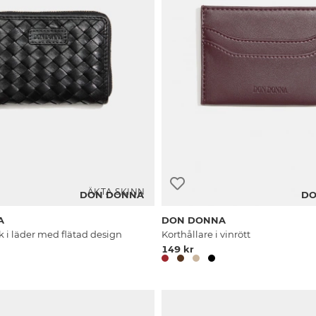
ÄKTA SKINN
DON DONNA
DO
A
DON DONNA
k i läder med flätad design
Korthållare i vinrött
149 kr