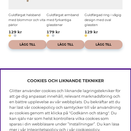
Guldfärgat halsband
Guldfärgat armband
Guldfärgad ring i vågig
med blommor och vita
med fyrkantiga
design med oval
pärlor
glasstenar
glassten
129 kr
179 kr
129 kr
LÄGG TILL
LÄGG TILL
LÄGG TILL
COOKIES OCH LIKNANDE TEKNIKER
INFO
Glitter använder cookies och liknande lagringstekniker för
Leverans
att ge dig anpassat innehåll, relevant marknadsföring och
OM GLITTER
Villkor
en bättre upplevelse av vår webbplats. Du bekräftar att du
Integritetspolicy
har läst vår cookiepolicy och samtycker till vår användning
Black Friday
Cookies
av cookies genom att klicka på "Godkänn och stäng". Du
HJÄLP
Våra butiker
kan själv när som helst kontrollera vilka cookies som
Medlemsvillkor
Varumärken
sparas i din webbläsare under ”Inställningar”. Du kan läsa
Vanliga frågor
Jobba hos Glitter
Företagshistoria
mer i vår
Integritetspolicy
och i vår
cookiepolicy
.