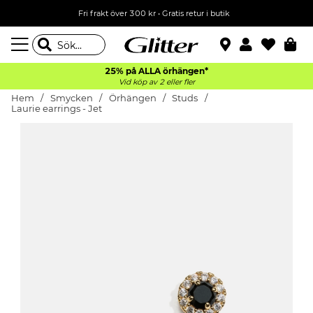
Fri frakt över 300 kr
•
Gratis retur i butik
25% på ALLA
örhängen*
Vid köp av 2 eller fler
Hem
Smycken
Örhängen
Studs
Laurie earrings - Jet