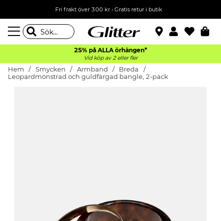
Fri frakt över 300 kr
•
Gratis retur i butik
25% på ALLA
örhängen*
Vid köp av 2 eller fler
Hem
Smycken
Armband
Breda
Leopardmönstrad och guldfärgad bangle, 2-pack