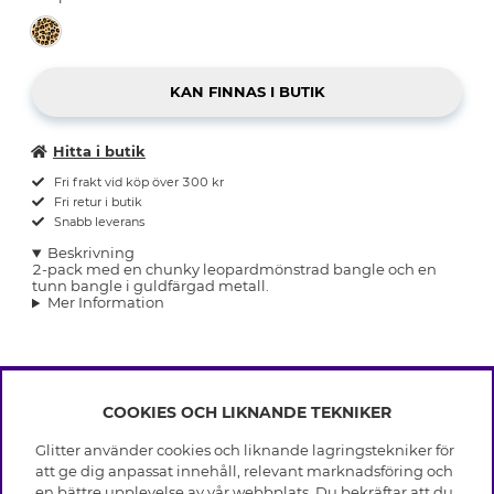
Hitta i butik
Fri frakt vid köp över 300 kr
Fri retur i butik
Snabb leverans
Beskrivning
2-pack med en chunky leopardmönstrad bangle och en
tunn bangle i guldfärgad metall.
Mer Information
COOKIES OCH LIKNANDE TEKNIKER
INFO
Glitter använder cookies och liknande lagringstekniker för
Leverans
att ge dig anpassat innehåll, relevant marknadsföring och
OM GLITTER
Villkor
en bättre upplevelse av vår webbplats. Du bekräftar att du