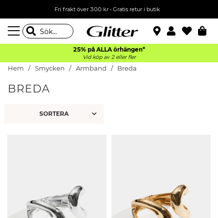
Fri frakt över 300 kr
•
Gratis retur i butik
25% på ALLA
örhängen*
Vid köp av 2 eller fler
Hem
Smycken
Armband
Breda
BREDA