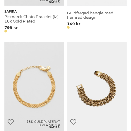
ÄKTA SILVER
SAFIRA
SAFIRA
Guldfärgad bangle med
Bismarck Chain Bracelet (M)
hamrad design
18k Gold Plated
149 kr
799 kr
18K GULDPLÄTERAT
ÄKTA SILVER
SAFIRA