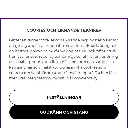
COOKIES OCH LIKNANDE TEKNIKER
INFO
Glitter använder cookies och liknande lagringstekniker för
Leverans
att ge dig anpassat innehåll, relevant marknadsföring och
OM GLITTER
Villkor
en bättre upplevelse av vår webbplats. Du bekräftar att du
Integritetspolicy
har läst vår cookiepolicy och samtycker till vår användning
Black Friday
Cookies
av cookies genom att klicka på "Godkänn och stäng". Du
HJÄLP
Våra butiker
kan själv när som helst kontrollera vilka cookies som
Medlemsvillkor
Varumärken
sparas i din webbläsare under ”Inställningar”. Du kan läsa
Vanliga frågor
Jobba hos Glitter
Företagshistoria
mer i vår
Integritetspolicy
och i vår
cookiepolicy
.
Kundservice
Återkallelse
Hållbarhet
Retur & Ångra Köp
Presentkortssaldo
Visselblåsning
Skötselråd äkta silver
Bli medlem
Press & Samarbeten
INSTÄLLNINGAR
Skötselråd skinnhandskar
Storleksguide för ringar
GODKÄNN OCH STÄNG
Smycken i rostfritt stål