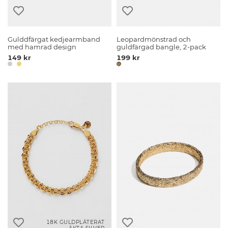
Gulddfärgat kedjearmband
Leopardmönstrad och
med hamrad design
guldfärgad bangle, 2-pack
149 kr
199 kr
18K GULDPLÄTERAT