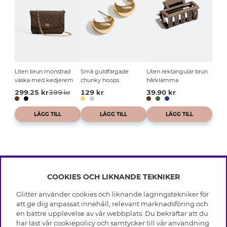
Liten brun mönstrad
Små guldfärgade
Liten rektangulär brun
väska med kedjerem
chunky hoops
hårklämma
299.25 kr
399 kr
129 kr
39.90 kr
LÄGG TILL
LÄGG TILL
LÄGG TILL
COOKIES OCH LIKNANDE TEKNIKER
INFO
Glitter använder cookies och liknande lagringstekniker för
Leverans
att ge dig anpassat innehåll, relevant marknadsföring och
OM GLITTER
Villkor
en bättre upplevelse av vår webbplats. Du bekräftar att du
Integritetspolicy
har läst vår cookiepolicy och samtycker till vår användning
Black Friday