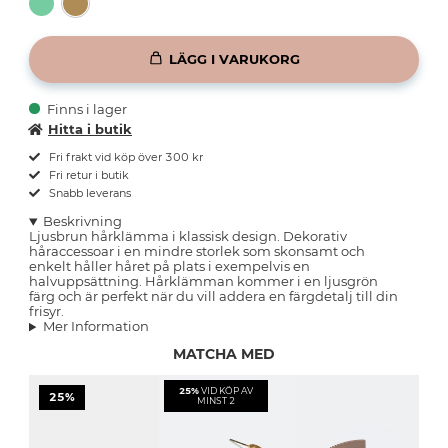
LÄGG I VARUKORG
Finns i lager
Hitta i butik
Fri frakt vid köp över 300 kr
Fri retur i butik
Snabb leverans
Beskrivning
Ljusbrun hårklämma i klassisk design. Dekorativ
håraccessoar i en mindre storlek som skonsamt och
enkelt håller håret på plats i exempelvis en
halvuppsättning. Hårklämman kommer i en ljusgrön
färg och är perfekt när du vill addera en färgdetalj till din
frisyr.
Mer Information
MATCHA MED
25%
VID KÖP AV
25%
MINST 2