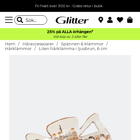
Fri frakt över 300 kr
•
Gratis retur i butik
25% på ALLA
örhängen*
Vid köp av 2 eller fler
Hem
Håraccessoarer
Spännen & klämmor
Hårklämmor
Liten hårklämma i ljusbrun, 6 cm