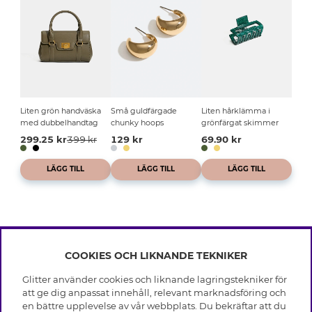
Liten grön handväska
Små guldfärgade
Liten hårklämma i
med dubbelhandtag
chunky hoops
grönfärgat skimmer
299.25 kr
399 kr
129 kr
69.90 kr
LÄGG TILL
LÄGG TILL
LÄGG TILL
COOKIES OCH LIKNANDE TEKNIKER
INFO
Glitter använder cookies och liknande lagringstekniker för
Leverans
att ge dig anpassat innehåll, relevant marknadsföring och
OM GLITTER
Villkor
en bättre upplevelse av vår webbplats. Du bekräftar att du