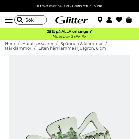
Fri frakt över 300 kr
•
Gratis retur i butik
25% på ALLA
örhängen*
Vid köp av 2 eller fler
Hem
Håraccessoarer
Spännen & klämmor
Hårklämmor
Liten hårklämma i ljusgrön, 6 cm