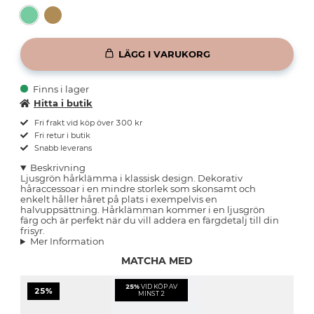
LÄGG I VARUKORG
Finns i lager
Hitta i butik
Fri frakt vid köp över 300 kr
Fri retur i butik
Snabb leverans
Beskrivning
Ljusgrön hårklämma i klassisk design. Dekorativ
håraccessoar i en mindre storlek som skonsamt och
enkelt håller håret på plats i exempelvis en
halvuppsättning. Hårklämman kommer i en ljusgrön
färg och är perfekt när du vill addera en färgdetalj till din
frisyr.
Mer Information
MATCHA MED
25%
VID KÖP AV
25%
MINST 2