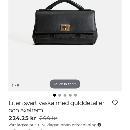
Touch to zoom
1
/ 5
Liten svart väska med gulddetaljer
och axelrem
224.25
kr
299 kr
Vårt lägsta pris 1-30 dagar innan prissänkning