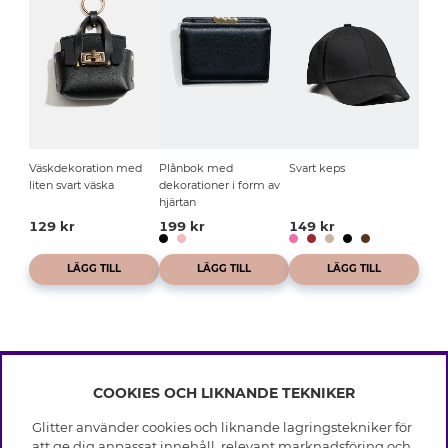
Väskdekoration med
Plånbok med
Svart keps
liten svart väska
dekorationer i form av
hjärtan
129 kr
199 kr
149 kr
LÄGG TILL
LÄGG TILL
LÄGG TILL
COOKIES OCH LIKNANDE TEKNIKER
INFO
Glitter använder cookies och liknande lagringstekniker för
Leverans
att ge dig anpassat innehåll, relevant marknadsföring och