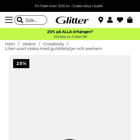
Fri frakt över 300 kr
•
Gratis retur i butik
25% på ALLA
örhängen*
Vid köp av 2 eller fler
Hem
Väskor
Crossbody
Liten svart väska med gulddetaljer och axelrem
25%