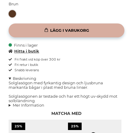
Brun
LÄGG I VARUKORG
Finns i lager
Hitta i butik
Fri frakt vid köp över 300 kr
Fri retur i butik
Snabb leverans
Beskrivning
Solglasögon med fyrkantig design och ljusbruna
markanta bågar i plast med bruna linser.
Solglasögonen är testade och har ett högt uv-skydd mot
solbländning.
Mer Information
MATCHA MED
25%
25%