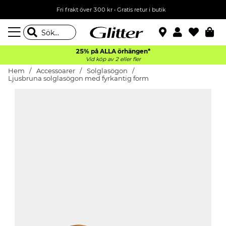
Fri frakt över 300 kr
•
Gratis retur i butik
25% på ALLA
örhängen*
Vid köp av 2 eller fler
Hem
Accessoarer
Solglasögon
Ljusbruna solglasögon med fyrkantig form