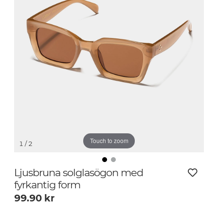
Touch to zoom
1
/ 2
Ljusbruna solglasögon med
fyrkantig form
99.90
kr