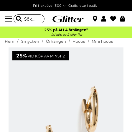
Fri frakt över 300 kr
•
Gratis retur i butik
25% på ALLA
örhängen*
Vid köp av 2 eller fler
Hem
Smycken
Örhängen
Hoops
Mini hoops
25%
VID KÖP AV MINST 2