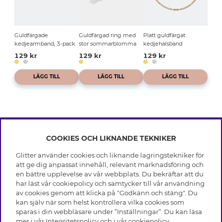
Guldfärgade
Guldfärgad ring med
Platt guldfärgat
kedjearmband, 3-pack
stor sommarblomma
kedjehalsband
129 kr
129 kr
129 kr
LÄGG TILL
LÄGG TILL
LÄGG TILL
COOKIES OCH LIKNANDE TEKNIKER
INFO
Glitter använder cookies och liknande lagringstekniker för
Leverans
att ge dig anpassat innehåll, relevant marknadsföring och
OM GLITTER
Villkor
en bättre upplevelse av vår webbplats. Du bekräftar att du
Integritetspolicy
har läst vår cookiepolicy och samtycker till vår användning
Black Friday
Cookies
av cookies genom att klicka på "Godkänn och stäng". Du
HJÄLP
Våra butiker
kan själv när som helst kontrollera vilka cookies som
Medlemsvillkor
Varumärken
sparas i din webbläsare under ”Inställningar”. Du kan läsa
Vanliga frågor
Jobba hos Glitter
Företagshistoria
mer i vår
Integritetspolicy
och i vår
cookiepolicy
.