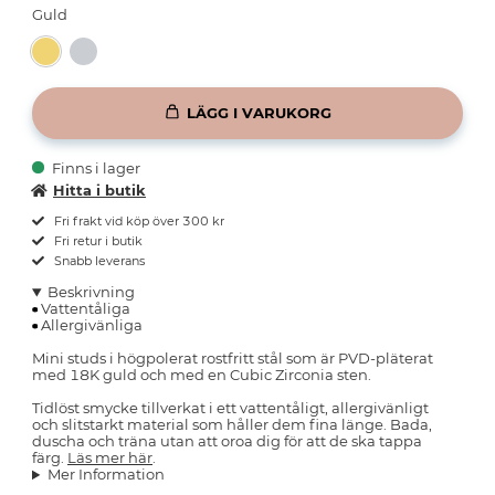
Guld
LÄGG I VARUKORG
Finns i lager
Hitta i butik
Fri frakt vid köp över 300 kr
Fri retur i butik
Snabb leverans
Beskrivning
Vattentåliga
Allergivänliga
Mini studs i högpolerat rostfritt stål som är PVD-pläterat
med 18K guld och med en Cubic Zirconia sten.
Tidlöst smycke tillverkat i ett vattentåligt, allergivänligt
och slitstarkt material som håller dem fina länge. Bada,
duscha och träna utan att oroa dig för att de ska tappa
färg.
Läs mer här
.
Mer Information