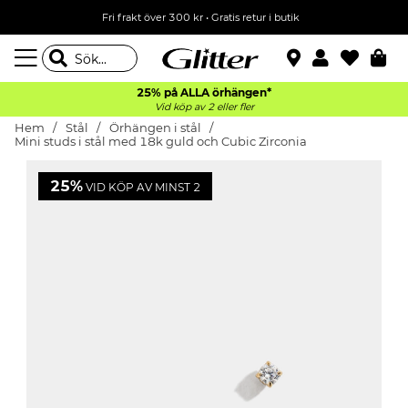
Fri frakt över 300 kr
•
Gratis retur i butik
25% på ALLA
örhängen*
Vid köp av 2 eller fler
Hem
Stål
Örhängen i stål
Mini studs i stål med 18k guld och Cubic Zirconia
25%
VID KÖP AV MINST 2