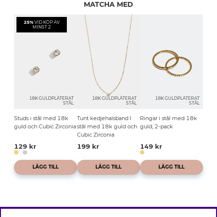
MATCHA MED
25%
VID KÖP AV
MINST 2
18K GULDPLÄTERAT
18K GULDPLÄTERAT
18K GULDPLÄTERAT
STÅL
STÅL
STÅL
Studs i stål med 18k
Tunt kedjehalsband I
Ringar i stål med 18k
guld och Cubic Zirconia
stål med 18k guld och
guld, 2-pack
Cubic Zirconia
129 kr
199 kr
149 kr
LÄGG TILL
LÄGG TILL
LÄGG TILL