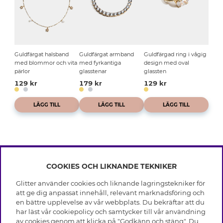
Guldfärgat halsband
Guldfärgat armband
Guldfärgad ring i vågig
med blommor och vita
med fyrkantiga
design med oval
pärlor
glasstenar
glassten
129 kr
179 kr
129 kr
LÄGG TILL
LÄGG TILL
LÄGG TILL
COOKIES OCH LIKNANDE TEKNIKER
INFO
Glitter använder cookies och liknande lagringstekniker för
Leverans
att ge dig anpassat innehåll, relevant marknadsföring och
OM GLITTER
Villkor
en bättre upplevelse av vår webbplats. Du bekräftar att du
Integritetspolicy
har läst vår cookiepolicy och samtycker till vår användning
Black Friday
Cookies
av cookies genom att klicka på "Godkänn och stäng". Du