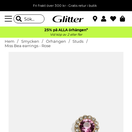
Fri frakt över 300 kr
•
Gratis retur i butik
25% på ALLA
örhängen*
Vid köp av 2 eller fler
Hem
Smycken
Örhängen
Studs
Miss Bea earrings - Rose