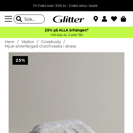
Fri frakt över 300 kr
•
Gratis retur i butik
25% på ALLA
örhängen*
Vid köp av 2 eller fler
Hem
Väskor
Crossbody
Mjuk silverfärgad clutchväska i strass
25%