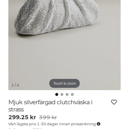
Touch to zoom
1
/ 4
Mjuk silverfärgad clutchväska i
strass
299.25
kr
399 kr
Vårt lägsta pris 1-30 dagar innan prissänkning