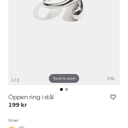
Touch to zoom
STÅL
1
/ 2
Öppen ring i stål
199
kr
Silver