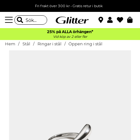
Fri frakt över 300 kr
•
Gratis retur i butik
25% på ALLA
örhängen*
Vid köp av 2 eller fler
Hem
Stål
Ringar i stål
Öppen ring i stål