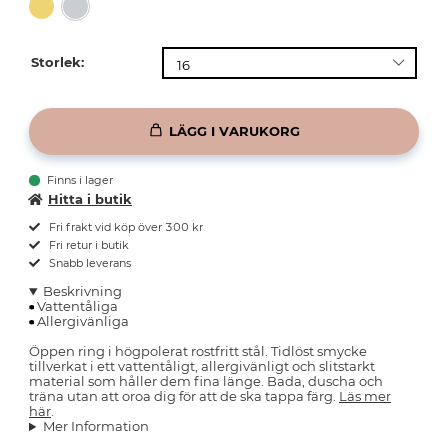
Storlek:
LÄGG I VARUKORG
Finns i lager
Hitta i butik
Fri frakt vid köp över 300 kr
Fri retur i butik
Snabb leverans
Beskrivning
Vattentåliga
Allergivänliga
Öppen ring i högpolerat rostfritt stål. Tidlöst smycke
tillverkat i ett vattentåligt, allergivänligt och slitstarkt
material som håller dem fina länge. Bada, duscha och
träna utan att oroa dig för att de ska tappa färg.
Läs mer
här
.
Mer Information