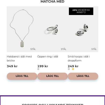
MATCHA MED
25%
VID KÖP AV
MINST 2
STÅL
STÅL
STÅL
Halsband i stål med
Öppen ring i stål
Små hoops i stål i
bricka
droppform
349 kr
199 kr
249 kr
LÄGG TILL
LÄGG TILL
LÄGG TILL