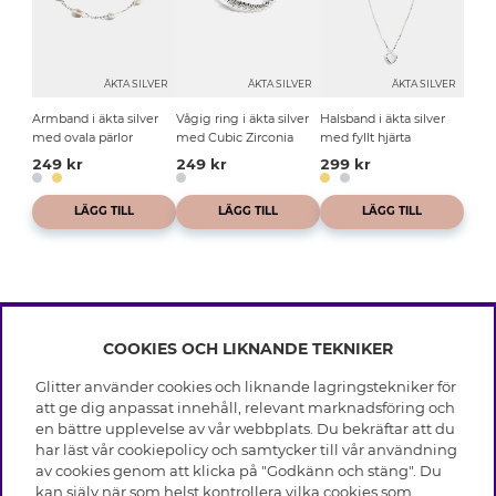
ÄKTA SILVER
ÄKTA SILVER
ÄKTA SILVER
Armband i äkta silver
Vågig ring i äkta silver
Halsband i äkta silver
med ovala pärlor
med Cubic Zirconia
med fyllt hjärta
249 kr
249 kr
299 kr
LÄGG TILL
LÄGG TILL
LÄGG TILL
COOKIES OCH LIKNANDE TEKNIKER
INFO
Glitter använder cookies och liknande lagringstekniker för
Leverans
att ge dig anpassat innehåll, relevant marknadsföring och
OM GLITTER
Villkor
en bättre upplevelse av vår webbplats. Du bekräftar att du
Integritetspolicy
har läst vår cookiepolicy och samtycker till vår användning
Black Friday
Cookies
av cookies genom att klicka på "Godkänn och stäng". Du
HJÄLP
Våra butiker
kan själv när som helst kontrollera vilka cookies som
Medlemsvillkor