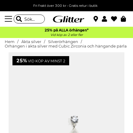
Fri frakt över 300 kr
•
Gratis retur i butik
25% på ALLA
örhängen*
Vid köp av 2 eller fler
Hem
Äkta silver
Silverörhängen
Örhängen i äkta silver med Cubic Zirconia och hängande pärla
25%
VID KÖP AV MINST 2