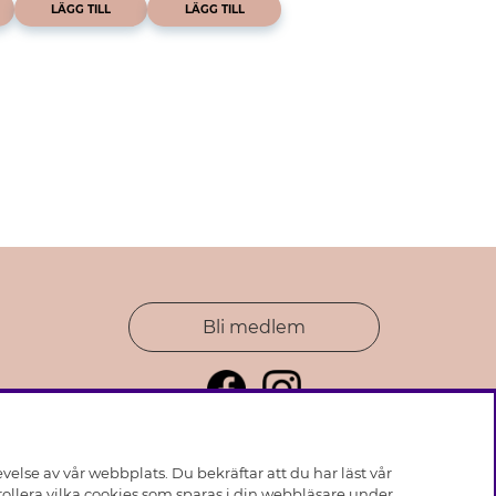
LÄGG TILL
LÄGG TILL
Bli medlem
else av vår webbplats. Du bekräftar att du har läst vår
ollera vilka cookies som sparas i din webbläsare under