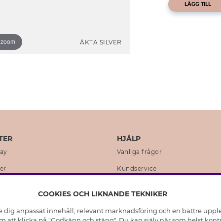
LÄGG TILL
o zoom
ÄKTA SILVER
TER
HJÄLP
day
Vanliga frågor
er
Kundservice
en
Retur & Ångra Köp
COOKIES OCH LIKNANDE TEKNIKER
istoria
Skötselråd äkta silver
e dig anpassat innehåll, relevant marknadsföring och en bättre upplev
t
Skötselråd skinnhandskar
 att klicka på "Godkänn och stäng". Du kan själv när som helst kontr