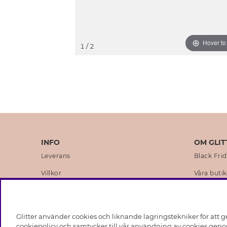
Hover t
1
/ 2
INFO
OM GLIT
Leverans
Black Fri
Villkor
Våra butik
Integritetspolicy
Varumärk
Cookies
Företagsh
Glitter använder cookies och liknande lagringstekniker för att g
Medlemsvillkor
Hållbarhe
cookiepolicy och samtycker till vår användning av cookies genom