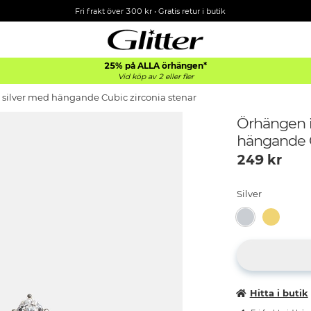
Fri frakt över 300 kr
•
Gratis retur i butik
25% på ALLA
örhängen*
Vid köp av 2 eller fler
 silver med hängande Cubic zirconia stenar
Örhängen i
hängande C
249
kr
Silver
Hitta i butik