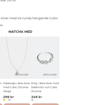
p över 300 kr
 silver med tre runda hängande Cubic
on
MATCHA MED
R
ÄKTA SILVER
ÄKTA SILVER
er
Halskedja i äkta silver
Ring i äkta silver med
med Cubic Zirconia-
bladmotiv och Cubic
hänge
Zirconia
299 kr
249 kr