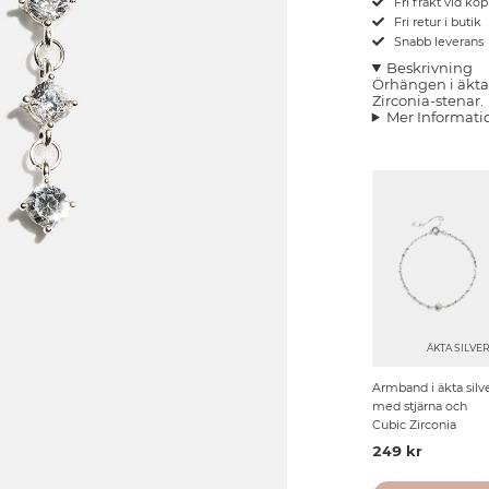
Fri frakt vid kö
Fri retur i butik
Snabb leverans
Beskrivning
Örhängen i äkta
Zirconia-stenar.
Mer Informati
ÄKTA SILVE
Armband i äkta silv
med stjärna och
Cubic Zirconia
249 kr