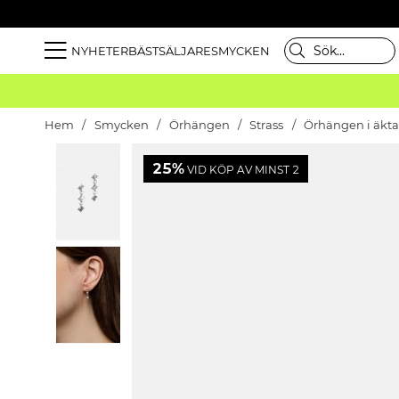
NYHETER
BÄSTSÄLJARE
SMYCKEN
Hem
Smycken
Örhängen
Strass
Örhängen i äkta
25%
VID KÖP AV MINST 2