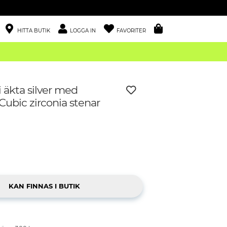
HITTA BUTIK
LOGGA IN
FAVORITER
 äkta silver med
ubic zirconia stenar