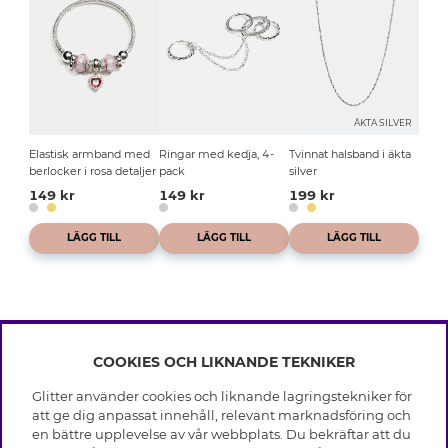
ÄKTA SILVER
Elastisk armband med
Ringar med kedja, 4-
Tvinnat halsband i äkta
berlocker i rosa detaljer
pack
silver
149 kr
149 kr
199 kr
LÄGG TILL
LÄGG TILL
LÄGG TILL
COOKIES OCH LIKNANDE TEKNIKER
INFO
Glitter använder cookies och liknande lagringstekniker för
Leverans
att ge dig anpassat innehåll, relevant marknadsföring och
OM GLITTER
Villkor
en bättre upplevelse av vår webbplats. Du bekräftar att du
Integritetspolicy