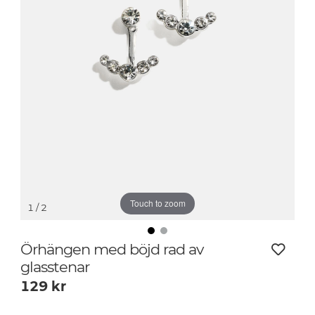
Touch to zoom
1
/ 2
Örhängen med böjd rad av
glasstenar
129
kr