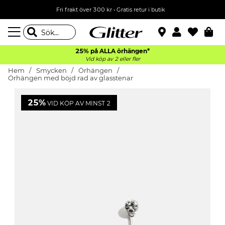
Fri frakt över 300 kr
•
Gratis retur i butik
25% på ALLA
örhängen*
Vid köp av 2 eller fler
Hem
Smycken
Örhängen
Örhängen med böjd rad av glasstenar
25%
VID KÖP AV MINST 2