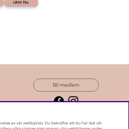
LÄGG TILL
Bli medlem
else av vår webbplats. Du bekräftar att du har läst vår
ollera vilka cookies som sparas i din webbläsare under