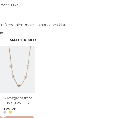
p över 300 kr
å rosa blommor, vita pärlor och klara
on
MATCHA MED
Guldfärgat halsband
med vita blommor
129 kr