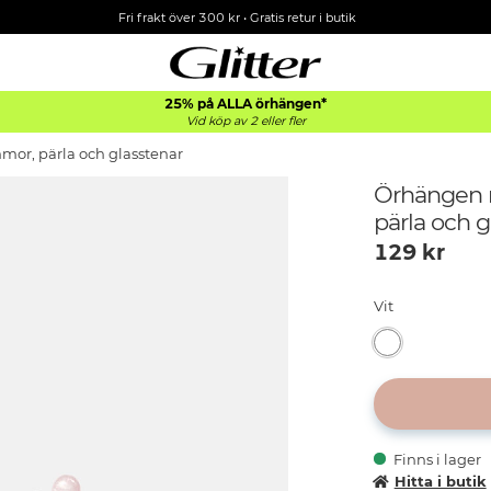
Fri frakt över 300 kr
•
Gratis retur i butik
25% på ALLA
örhängen*
Vid köp av 2 eller fler
or, pärla och glasstenar
Örhängen 
pärla och g
129
kr
Vit
Finns i lager
Hitta i butik