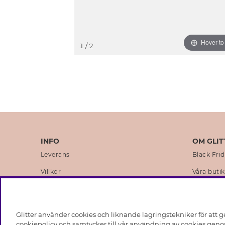
Hover t
1
/ 2
INFO
OM GLIT
Leverans
Black Fri
Villkor
Våra butik
Integritetspolicy
Varumärk
Cookies
Företagsh
Glitter använder cookies och liknande lagringstekniker för att g
Medlemsvillkor
Hållbarhe
cookiepolicy och samtycker till vår användning av cookies genom