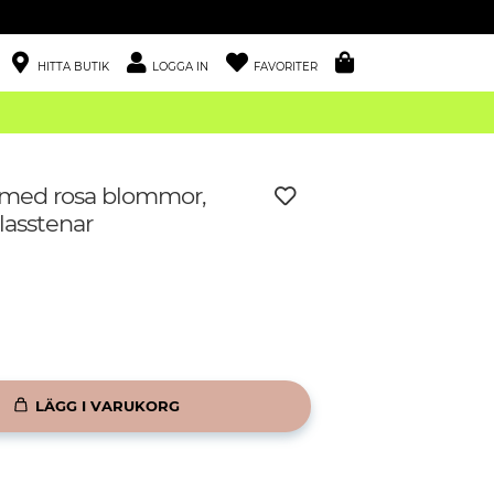
HITTA BUTIK
LOGGA IN
FAVORITER
med rosa blommor,
lasstenar
LÄGG I VARUKORG