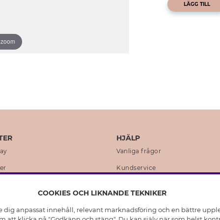
LÄGG TILL
o zoom
TER
HJÄLP
day
Vanliga frågor
er
Kundservice
en
Retur & Ångra Köp
COOKIES OCH LIKNANDE TEKNIKER
istoria
Skötselråd äkta silver
e dig anpassat innehåll, relevant marknadsföring och en bättre upplev
t
Skötselråd skinnhandskar
 att klicka på "Godkänn och stäng". Du kan själv när som helst kontr