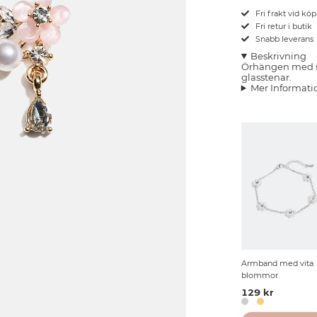
Fri frakt vid kö
Fri retur i butik
Snabb leverans
Beskrivning
Örhängen med sm
glasstenar.
Mer Informati
Armband med vita
blommor
129 kr