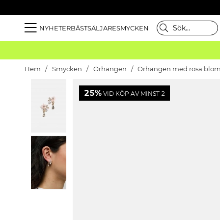
NYHETER
BÄSTSÄLJARE
SMYCKEN
Hem
Smycken
Örhängen
Örhängen med rosa blomm
25%
VID KÖP AV MINST 2