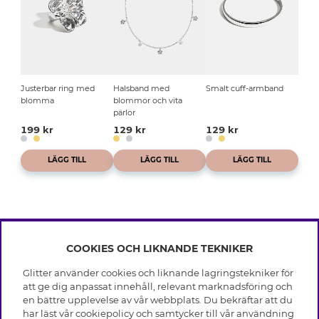
Justerbar ring med
Halsband med
Smalt cuff-armband
blomma
blommor och vita
pärlor
199 kr
129 kr
129 kr
LÄGG TILL
LÄGG TILL
LÄGG TILL
COOKIES OCH LIKNANDE TEKNIKER
INFO
Glitter använder cookies och liknande lagringstekniker för
Leverans
att ge dig anpassat innehåll, relevant marknadsföring och
OM GLITTER
Villkor
en bättre upplevelse av vår webbplats. Du bekräftar att du
Integritetspolicy
har läst vår cookiepolicy och samtycker till vår användning
Black Friday