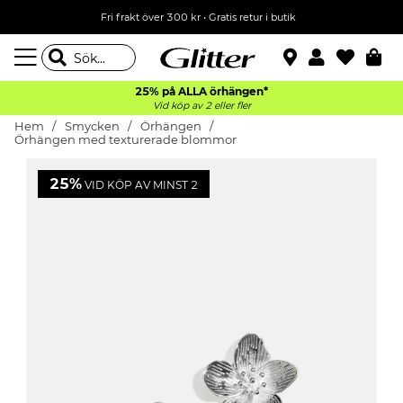
Fri frakt över 300 kr
•
Gratis retur i butik
25% på ALLA
örhängen*
Vid köp av 2 eller fler
Hem
Smycken
Örhängen
Örhängen med texturerade blommor
25%
VID KÖP AV MINST 2