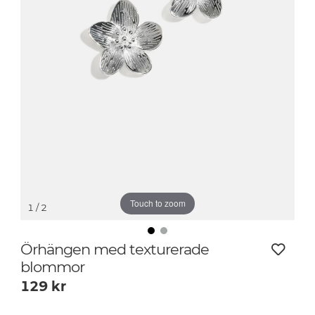
Touch to zoom
1
/ 2
Örhängen med texturerade
blommor
129
kr