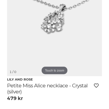
Touch to zoom
1
/ 0
LILY AND ROSE
Petite Miss Alice necklace - Crystal
(silver)
479
kr