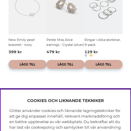
New Emily pearl
Petite Miss Alice
Ringar i olika storlekar,
bracelet - Ivory
earrings - Crystal (silver)
9-pack
399 kr
479 kr
129 kr
LÄGG TILL
LÄGG TILL
LÄGG TILL
COOKIES OCH LIKNANDE TEKNIKER
INFO
Glitter använder cookies och liknande lagringstekniker för
Leverans
att ge dig anpassat innehåll, relevant marknadsföring och
OM GLITTER
Villkor
en bättre upplevelse av vår webbplats. Du bekräftar att du
Integritetspolicy
har läst vår cookiepolicy och samtycker till vår användning
Black Friday