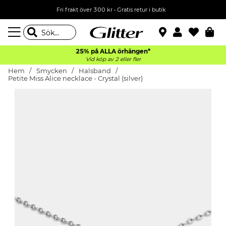
Fri frakt över 300 kr
•
Gratis retur i butik
25% på ALLA
örhängen*
Vid köp av 2 eller fler
Hem
Smycken
Halsband
Petite Miss Alice necklace - Crystal (silver)