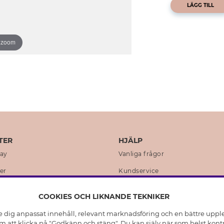
LÄGG TILL
o zoom
TER
HJÄLP
day
Vanliga frågor
er
Kundservice
en
Retur & Ångra Köp
COOKIES OCH LIKNANDE TEKNIKER
istoria
Skötselråd äkta silver
e dig anpassat innehåll, relevant marknadsföring och en bättre upplev
t
Skötselråd skinnhandskar
 att klicka på "Godkänn och stäng". Du kan själv när som helst kontr