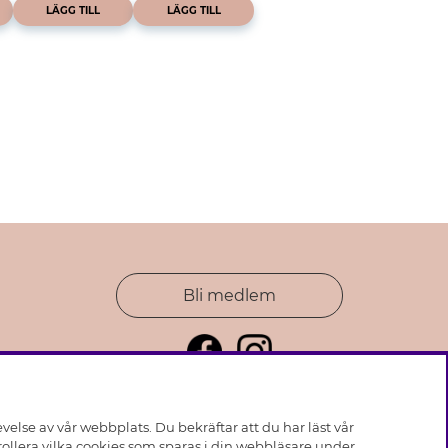
LÄGG TILL
LÄGG TILL
Bli medlem
else av vår webbplats. Du bekräftar att du har läst vår
ollera vilka cookies som sparas i din webbläsare under