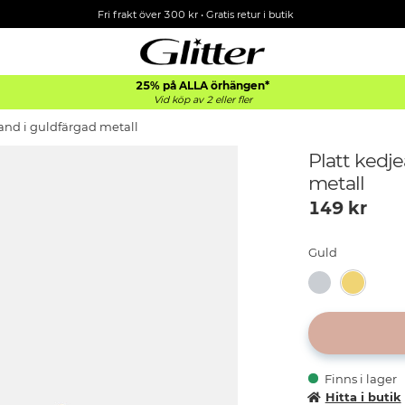
Fri frakt över 300 kr
•
Gratis retur i butik
25% på ALLA
örhängen*
Vid köp av 2 eller fler
and i guldfärgad metall
Platt kedj
metall
149
kr
Guld
Finns i lager
Hitta i butik