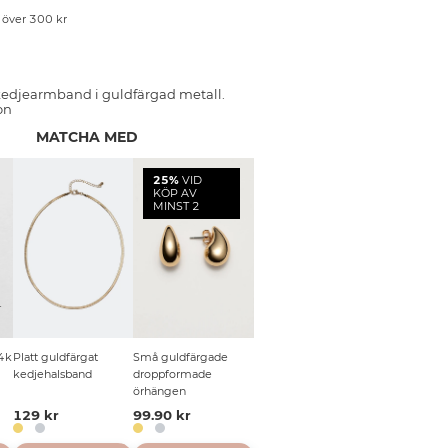
p över 300 kr
 kedjearmband i guldfärgad metall.
on
MATCHA MED
25%
VID
KÖP AV
MINST 2
T
R
4k
Platt guldfärgat
Små guldfärgade
kedjehalsband
droppformade
örhängen
129 kr
99.90 kr