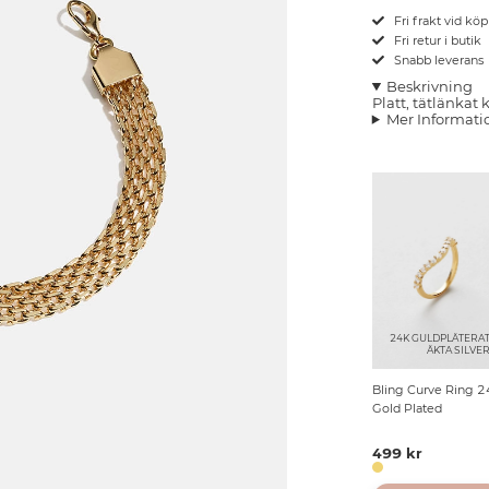
Fri frakt vid kö
Fri retur i butik
Snabb leverans
Beskrivning
Platt, tätlänkat
Mer Informati
24K GULDPLÄTERA
ÄKTA SILVE
Bling Curve Ring 2
Gold Plated
499 kr