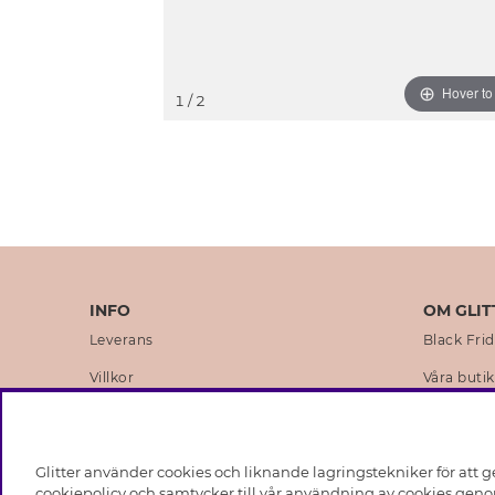
Hover t
1
/ 2
INFO
OM GLIT
Leverans
Black Fri
Villkor
Våra butik
Integritetspolicy
Varumärk
Cookies
Företagsh
Glitter använder cookies och liknande lagringstekniker för att g
Medlemsvillkor
Hållbarhe
cookiepolicy och samtycker till vår användning av cookies genom