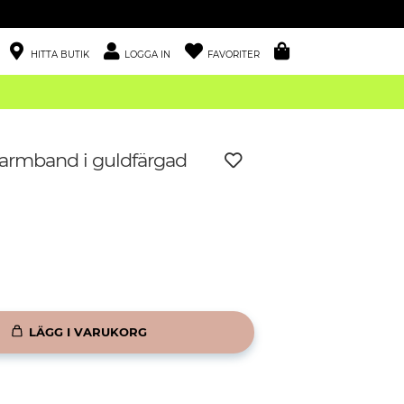
HITTA BUTIK
LOGGA IN
FAVORITER
earmband i guldfärgad
LÄGG I VARUKORG