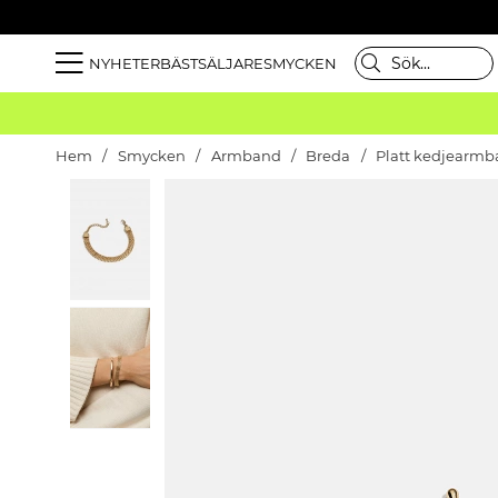
NYHETER
BÄSTSÄLJARE
SMYCKEN
Hem
Smycken
Armband
Breda
Platt kedjearmb