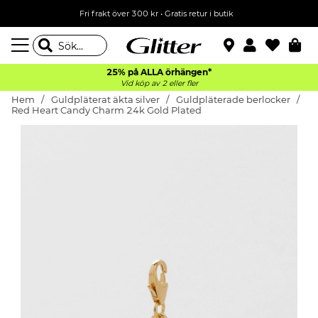
Fri frakt över 300 kr
•
Gratis retur i butik
25% på ALLA
örhängen*
Vid köp av 2 eller fler
Hem
Guldpläterat äkta silver
Guldpläterade berlocker
Red Heart Candy Charm 24k Gold Plated