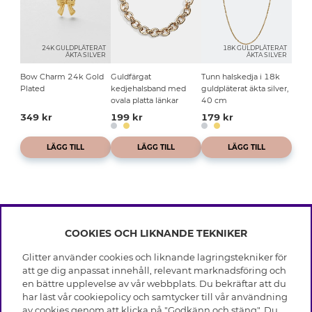
24K GULDPLÄTERAT
18K GULDPLÄTERAT
ÄKTA SILVER
ÄKTA SILVER
Bow Charm 24k Gold
Guldfärgat
Tunn halskedja i 18k
Plated
kedjehalsband med
guldpläterat äkta silver,
ovala platta länkar
40 cm
349 kr
199 kr
179 kr
LÄGG TILL
LÄGG TILL
LÄGG TILL
COOKIES OCH LIKNANDE TEKNIKER
INFO
Glitter använder cookies och liknande lagringstekniker för
Leverans
att ge dig anpassat innehåll, relevant marknadsföring och
OM GLITTER
Villkor
en bättre upplevelse av vår webbplats. Du bekräftar att du
Integritetspolicy
har läst vår cookiepolicy och samtycker till vår användning
Black Friday
Cookies
av cookies genom att klicka på "Godkänn och stäng". Du