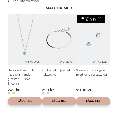
Mer Information
MATCHA MED
25%
VID KÖP AV
MINST 2
ÄKTA SILVER
ÄKTA SILVER
ÄKTA SILVER
Halsband i äkta silver
Tunt ormkedjearmband
Små silverörhängen
med skimrande
i äkta silver
med runda glasstenar
glassten i Cubic
Zirconia
249 kr
299 kr
79.90 kr
LÄGG TILL
LÄGG TILL
LÄGG TILL