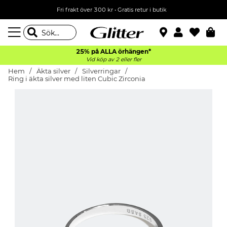
Fri frakt över 300 kr
•
Gratis retur i butik
25% på ALLA
örhängen*
Vid köp av 2 eller fler
Hem
Äkta silver
Silverringar
Ring i äkta silver med liten Cubic Zirconia