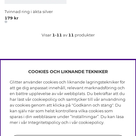
Tvinnad ring i äkta silver
179 kr
Visar
1-11
av
11
produkter
COOKIES OCH LIKNANDE TEKNIKER
INFO
Glitter använder cookies och liknande lagringstekniker för
Leverans
att ge dig anpassat innehåll, relevant marknadsföring och
OM GLITTER
Villkor
en bättre upplevelse av vår webbplats. Du bekräftar att du
Integritetspolicy
har läst vår cookiepolicy och samtycker till vår användning
Black Friday
Cookies
av cookies genom att klicka på "Godkänn och stäng". Du
HJÄLP
Våra butiker
kan själv när som helst kontrollera vilka cookies som
Medlemsvillkor
Varumärken
sparas i din webbläsare under ”Inställningar”. Du kan läsa
Vanliga frågor
Jobba hos Glitter
Företagshistoria
mer i vår
Integritetspolicy
och i vår
cookiepolicy
.
Kundservice
Återkallelse
Hållbarhet
Retur & Ångra Köp
Presentkortssaldo
Visselblåsning