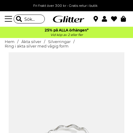
Fri frakt över 300 kr
•
Gratis retur i butik
25% på ALLA
örhängen*
Vid köp av 2 eller fler
Hem
Äkta silver
Silverringar
Ring i äkta silver med vågig form