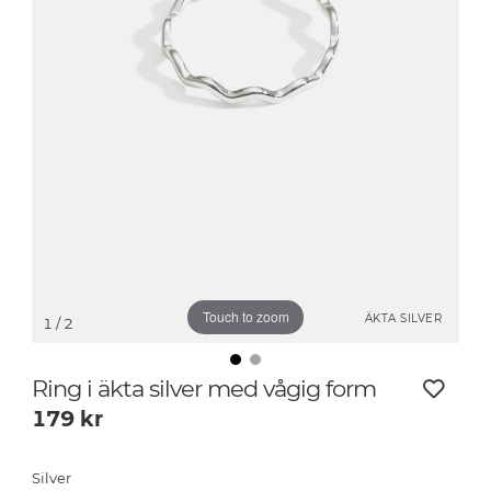
Touch to zoom
ÄKTA SILVER
1
/ 2
Ring i äkta silver med vågig form
179
kr
Silver