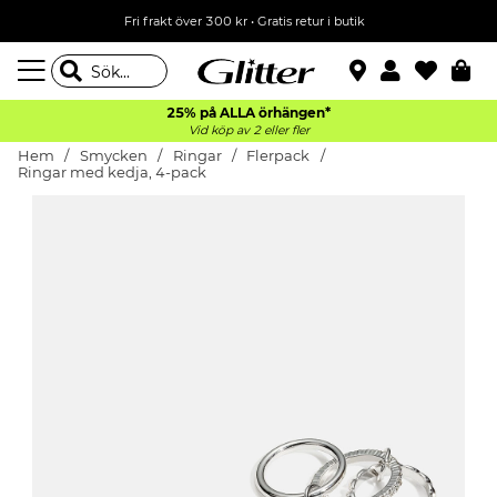
Fri frakt över 300 kr
•
Gratis retur i butik
25% på ALLA
örhängen*
Vid köp av 2 eller fler
Hem
Smycken
Ringar
Flerpack
Ringar med kedja, 4-pack