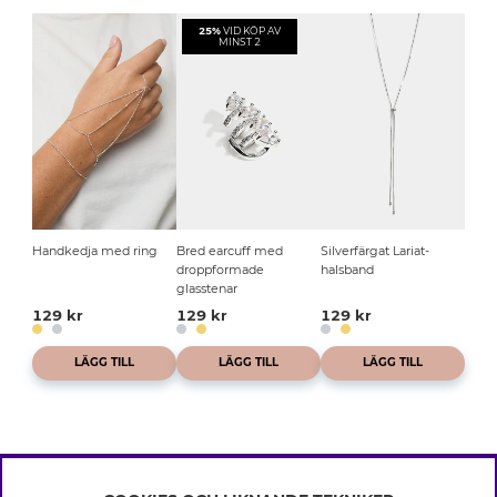
25%
VID KÖP AV
MINST 2
Handkedja med ring
Bred earcuff med
Silverfärgat Lariat-
droppformade
halsband
glasstenar
129 kr
129 kr
129 kr
LÄGG TILL
LÄGG TILL
LÄGG TILL