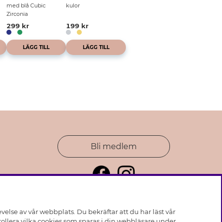
med blå Cubic
kulor
Zirconia
299 kr
199 kr
LÄGG TILL
LÄGG TILL
Bli medlem
else av vår webbplats. Du bekräftar att du har läst vår
ollera vilka cookies som sparas i din webbläsare under