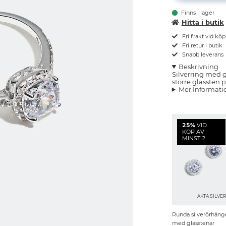
Finns i lager
Hitta i butik
Fri frakt vid kö
Fri retur i butik
Snabb leverans
Beskrivning
Silverring med g
större glassten
Mer Informati
25%
VID
KÖP AV
MINST 2
ÄKTA SILVE
Runda silverörhäng
med glasstenar