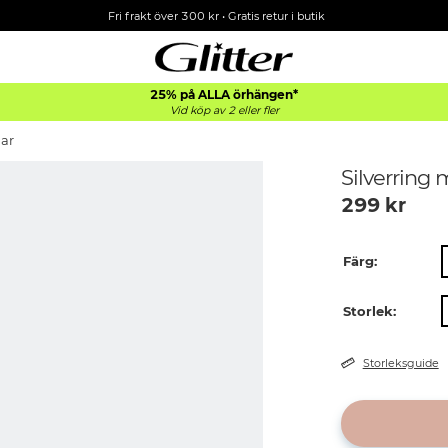
Fri frakt över 300 kr
•
Gratis retur i butik
25% på ALLA
örhängen*
Vid köp av 2 eller fler
nar
Silverring 
299
kr
Färg:
Storlek:
Storleksguide