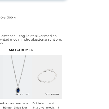
p över 300 kr
lasstenar - Ring i äkta silver med en
 pyntad med mindre glasstenar runt om.
on
MATCHA MED
R
ÄKTA SILVER
ÄKTA SILVER
en
Halsband med ovalt
Dubbelarmband i
hänge i äkta silver
äkta silver med små