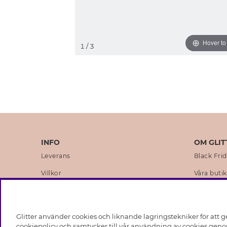
Hover t
1
/ 3
INFO
OM GLIT
Leverans
Black Fri
Villkor
Våra butik
Integritetspolicy
Varumärk
Cookies
Företagsh
Glitter använder cookies och liknande lagringstekniker för att g
Medlemsvillkor
Hållbarhe
cookiepolicy och samtycker till vår användning av cookies genom