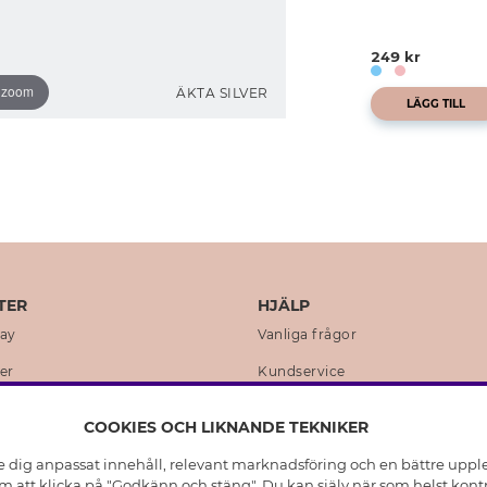
249 kr
o zoom
ÄKTA SILVER
LÄGG TILL
TER
HJÄLP
day
Vanliga frågor
er
Kundservice
en
Retur & Ångra Köp
COOKIES OCH LIKNANDE TEKNIKER
istoria
Skötselråd äkta silver
e dig anpassat innehåll, relevant marknadsföring och en bättre upplev
t
Skötselråd skinnhandskar
 att klicka på "Godkänn och stäng". Du kan själv när som helst kontr