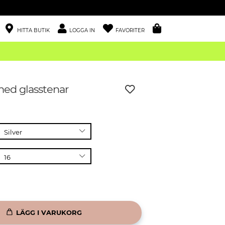
HITTA BUTIK
LOGGA IN
FAVORITER
med glasstenar
LÄGG I VARUKORG