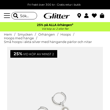
Fri frakt över 300 kr
•
Gratis retur i butik
25% på ALLA
örhängen*
Vid köp av 2 eller fler
Hem
Smycken
Örhängen
Hoops
Hoops med hänge
Små hoops i äkta silver med hängande pärlor och nitar
25%
VID KÖP AV MINST 2