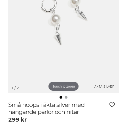
Touch to zoom
ÄKTA SILVER
1
/ 2
Små hoops i äkta silver med
hängande pärlor och nitar
299
kr