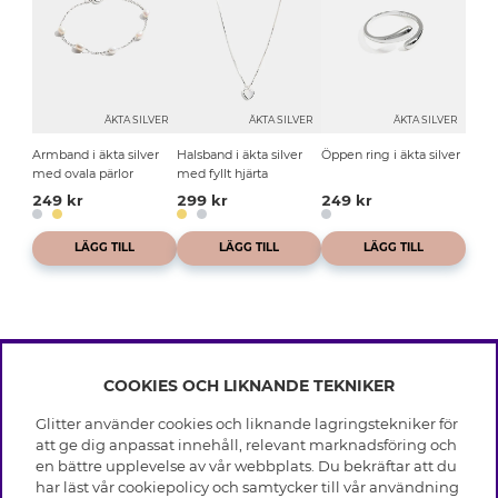
ÄKTA SILVER
ÄKTA SILVER
ÄKTA SILVER
Armband i äkta silver
Halsband i äkta silver
Öppen ring i äkta silver
med ovala pärlor
med fyllt hjärta
249 kr
299 kr
249 kr
LÄGG TILL
LÄGG TILL
LÄGG TILL
COOKIES OCH LIKNANDE TEKNIKER
INFO
Glitter använder cookies och liknande lagringstekniker för
Leverans
att ge dig anpassat innehåll, relevant marknadsföring och
OM GLITTER
Villkor
en bättre upplevelse av vår webbplats. Du bekräftar att du
Integritetspolicy
har läst vår cookiepolicy och samtycker till vår användning
Black Friday