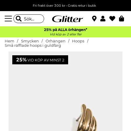
Fri frakt över 300 kr
•
Gratis retur i butik
25% på ALLA
örhängen*
Vid köp av 2 eller fler
Hem
Smycken
Örhängen
Hoops
Små räfflade hoops i guldfärg
25%
VID KÖP AV MINST 2