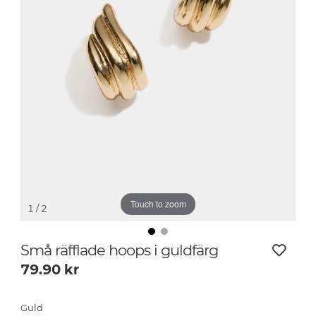
Touch to zoom
1
/ 2
Små räfflade hoops i guldfärg
79.90
kr
Guld