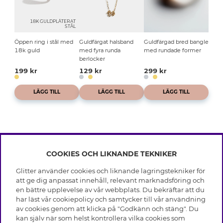
18K GULDPLÄTERAT
STÅL
Öppen ring i stål med
Guldfärgat halsband
Guldfärgad bred bangle
18k guld
med fyra runda
med rundade former
berlocker
199 kr
129 kr
299 kr
LÄGG TILL
LÄGG TILL
LÄGG TILL
COOKIES OCH LIKNANDE TEKNIKER
INFO
Glitter använder cookies och liknande lagringstekniker för
Leverans
att ge dig anpassat innehåll, relevant marknadsföring och
OM GLITTER
Villkor
en bättre upplevelse av vår webbplats. Du bekräftar att du
Integritetspolicy
har läst vår cookiepolicy och samtycker till vår användning
Black Friday
Cookies
av cookies genom att klicka på "Godkänn och stäng". Du
HJÄLP
Våra butiker
kan själv när som helst kontrollera vilka cookies som
Medlemsvillkor