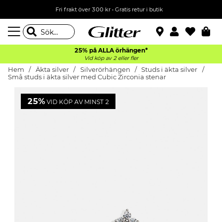
Fri frakt över 300 kr
•
Gratis retur i butik
25% på ALLA
örhängen*
Vid köp av 2 eller fler
Hem
Äkta silver
Silverörhängen
Studs i äkta silver
Små studs i äkta silver med Cubic Zirconia stenar
25%
VID KÖP AV MINST 2