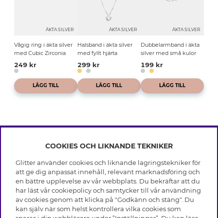
ÄKTA SILVER
ÄKTA SILVER
ÄKTA SILVER
Vågig ring i äkta silver
Halsband i äkta silver
Dubbelarmband i äkta
med Cubic Zirconia
med fyllt hjärta
silver med små kulor
249 kr
299 kr
199 kr
LÄGG TILL
LÄGG TILL
LÄGG TILL
COOKIES OCH LIKNANDE TEKNIKER
INFO
Glitter använder cookies och liknande lagringstekniker för
Leverans
att ge dig anpassat innehåll, relevant marknadsföring och
OM GLITTER
Villkor
en bättre upplevelse av vår webbplats. Du bekräftar att du
Integritetspolicy
har läst vår cookiepolicy och samtycker till vår användning
Black Friday
Cookies
av cookies genom att klicka på "Godkänn och stäng". Du
HJÄLP
Våra butiker
kan själv när som helst kontrollera vilka cookies som
Medlemsvillkor
Varumärken