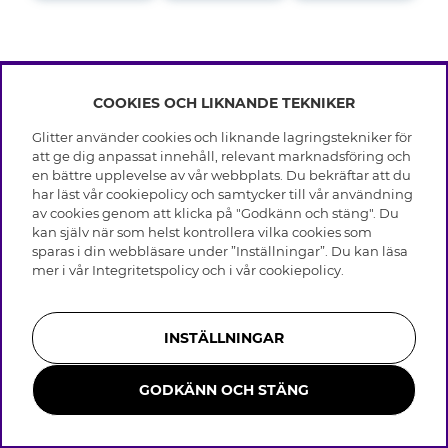
COOKIES OCH LIKNANDE TEKNIKER
INFO
Glitter använder cookies och liknande lagringstekniker för
Leverans
att ge dig anpassat innehåll, relevant marknadsföring och
OM GLITTER
Villkor
en bättre upplevelse av vår webbplats. Du bekräftar att du
Integritetspolicy
har läst vår cookiepolicy och samtycker till vår användning
Black Friday
Cookies
av cookies genom att klicka på "Godkänn och stäng". Du
HJÄLP
Våra butiker
kan själv när som helst kontrollera vilka cookies som
Medlemsvillkor
Varumärken
sparas i din webbläsare under ”Inställningar”. Du kan läsa
Vanliga frågor
Jobba hos Glitter
Företagshistoria
mer i vår
Integritetspolicy
och i vår
cookiepolicy
.
Kundservice
Återkallelse
Hållbarhet
Retur & Ångra Köp
Presentkortssaldo
Visselblåsning
Skötselråd äkta silver
Bli medlem
Press & Samarbeten
INSTÄLLNINGAR
Skötselråd skinnhandskar
Storleksguide för ringar
GODKÄNN OCH STÄNG
Smycken i rostfritt stål