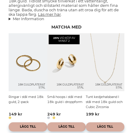
18K guld. Tidlöst smycke tillverkat i ett vattentåligt,
allergivänligt och slitstarkt material som håller dem fina
länge. Bada, duscha och träna utan att oroa dig för att de
ska tappa färg.
Läs mer här
.
Mer Information
MATCHA MED
25%
VID KÖP AV
MINST 2
18K GULDPLÄTERAT
18K GULDPLÄTERAT
18K GULDPLÄTERAT
STÅL
STÅL
STÅL
Ringar i stål med 18k
Små hoops i stål med
Tunt kedjehalsband I
guld, 2-pack
18k guld i droppform
stål med 18k guld och
Cubic Zirconia
149 kr
249 kr
199 kr
LÄGG TILL
LÄGG TILL
LÄGG TILL