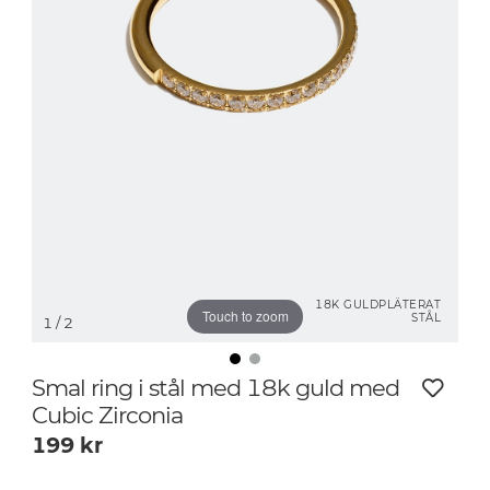
18K GULDPLÄTERAT
Touch to zoom
STÅL
1
/ 2
Smal ring i stål med 18k guld med
Cubic Zirconia
199
kr