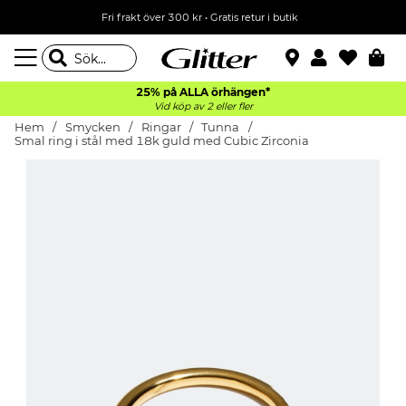
Fri frakt över 300 kr
•
Gratis retur i butik
25% på ALLA
örhängen*
Vid köp av 2 eller fler
Hem
Smycken
Ringar
Tunna
Smal ring i stål med 18k guld med Cubic Zirconia