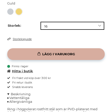
Guld
Storlek:
Storleksguide
LÄGG I VARUKORG
Finns i lager
Hitta i butik
Fri frakt vid köp över 300 kr
Fri retur i butik
Snabb leverans
Beskrivning
Vattentåliga
Allergivänliga
Ring i högpolerat rostfritt stål som är PVD-pläterat med