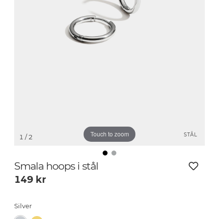
Touch to zoom
STÅL
1
/ 2
Smala hoops i stål
149
kr
Silver