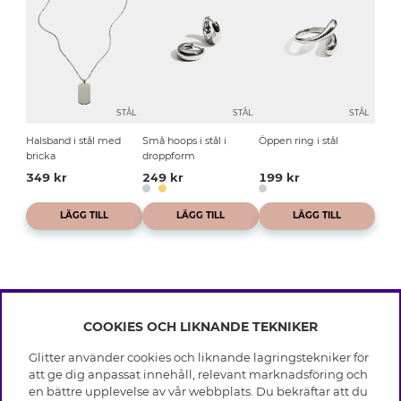
STÅL
STÅL
STÅL
Halsband i stål med
Små hoops i stål i
Öppen ring i stål
bricka
droppform
349 kr
249 kr
199 kr
LÄGG TILL
LÄGG TILL
LÄGG TILL
COOKIES OCH LIKNANDE TEKNIKER
INFO
Glitter använder cookies och liknande lagringstekniker för
Leverans
att ge dig anpassat innehåll, relevant marknadsföring och
OM GLITTER
Villkor
en bättre upplevelse av vår webbplats. Du bekräftar att du