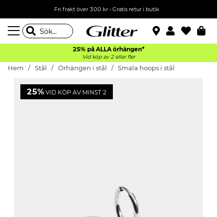
Fri frakt över 300 kr
•
Gratis retur i butik
25% på ALLA
örhängen*
Vid köp av 2 eller fler
Hem
Stål
Örhängen i stål
Smala hoops i stål
25%
VID KÖP AV MINST 2