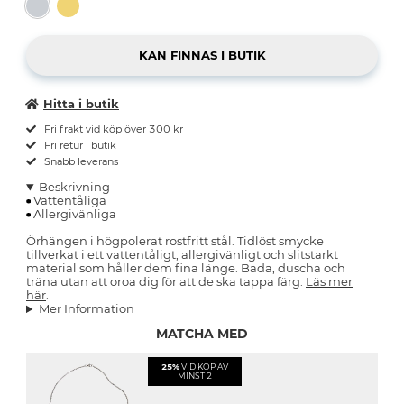
Hitta i butik
Fri frakt vid köp över 300 kr
Fri retur i butik
Snabb leverans
Beskrivning
Vattentåliga
Allergivänliga
Örhängen i högpolerat rostfritt stål. Tidlöst smycke
tillverkat i ett vattentåligt, allergivänligt och slitstarkt
material som håller dem fina länge. Bada, duscha och
träna utan att oroa dig för att de ska tappa färg.
Läs mer
här
.
Mer Information
MATCHA MED
25%
VID KÖP AV
MINST 2