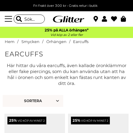
Fri frakt över 300 kr
•
Gratis retur i butik
25% på ALLA
örhängen*
Vid köp av 2 eller fler
Hem
Smycken
Örhängen
Earcuffs
EARCUFFS
Här hittar du våra earcuffs, även kallade öronklämmor
eller fake piercings, som du kan använda utan att ha
hål i öronen och som enkelt kan fästas runt kanten av
ditt öra.
25%
25%
VID KÖP AV MINST 2
VID KÖP AV MINST 2