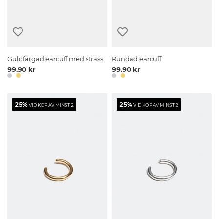
Guldfärgad earcuff med strass
Rundad earcuff
99.90 kr
99.90 kr
25%
25%
VID KÖP AV MINST 2
VID KÖP AV MINST 2