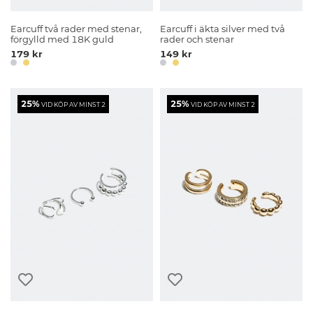
Earcuff två rader med stenar,
Earcuff i äkta silver med två
förgylld med 18K guld
rader och stenar
179 kr
149 kr
25%
25%
VID KÖP AV MINST 2
VID KÖP AV MINST 2