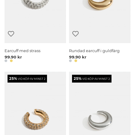
Earcuff med strass
Rundad earcuff i guldfärg
99.90 kr
99.90 kr
25%
25%
VID KÖP AV MINST 2
VID KÖP AV MINST 2