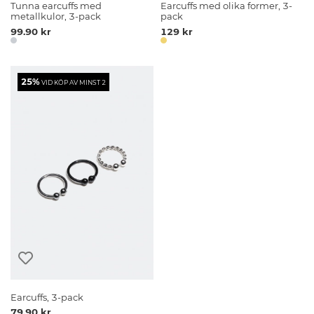
Tunna earcuffs med
Earcuffs med olika former, 3-
metallkulor, 3-pack
pack
99.90 kr
129 kr
25%
VID KÖP AV MINST 2
Earcuffs, 3-pack
79.90 kr