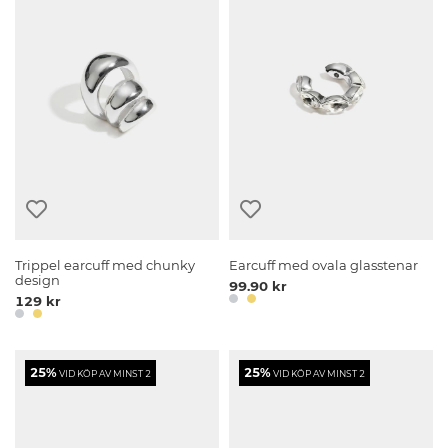
Trippel earcuff med chunky
Earcuff med ovala glasstenar
design
99.90 kr
129 kr
25%
25%
VID KÖP AV MINST 2
VID KÖP AV MINST 2