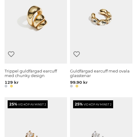
Trippel guldfärgad earcuff
Guldfärgad earcuff med ovala
med chunky design
glasstenar
129 kr
99.90 kr
25%
25%
VID KÖP AV MINST 2
VID KÖP AV MINST 2