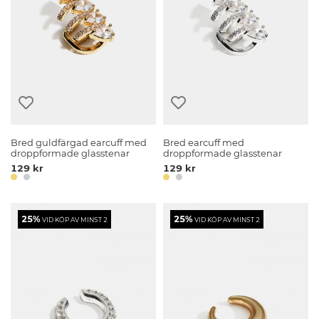
Bred guldfärgad earcuff med
Bred earcuff med
droppformade glasstenar
droppformade glasstenar
129 kr
129 kr
25%
25%
VID KÖP AV MINST 2
VID KÖP AV MINST 2