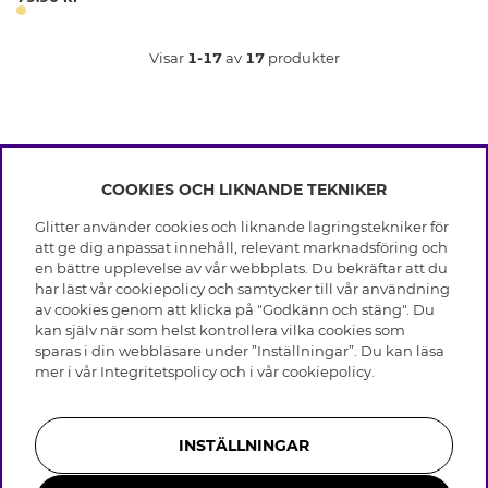
Visar
1-17
av
17
produkter
COOKIES OCH LIKNANDE TEKNIKER
INFO
Glitter använder cookies och liknande lagringstekniker för
Leverans
att ge dig anpassat innehåll, relevant marknadsföring och
OM GLITTER
Villkor
en bättre upplevelse av vår webbplats. Du bekräftar att du
Integritetspolicy
har läst vår cookiepolicy och samtycker till vår användning
Black Friday
Cookies
av cookies genom att klicka på "Godkänn och stäng". Du
HJÄLP
Våra butiker
kan själv när som helst kontrollera vilka cookies som
Medlemsvillkor
Varumärken
sparas i din webbläsare under ”Inställningar”. Du kan läsa
Vanliga frågor
Jobba hos Glitter
Företagshistoria
mer i vår
Integritetspolicy
och i vår
cookiepolicy
.
Kundservice
Återkallelse
Hållbarhet
Retur & Ångra Köp
Presentkortssaldo
Visselblåsning
Skötselråd äkta silver
Bli medlem
Press & Samarbeten
INSTÄLLNINGAR
Skötselråd skinnhandskar
Storleksguide för ringar