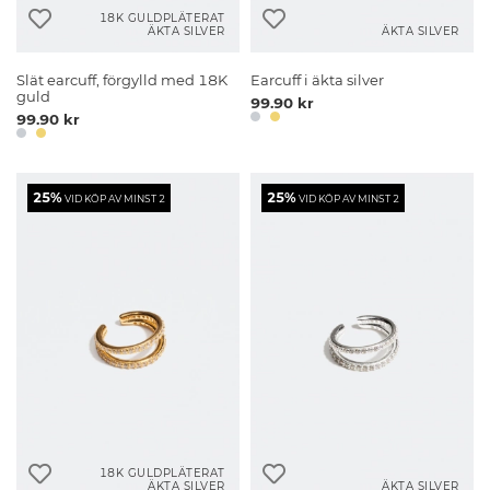
18K GULDPLÄTERAT
ÄKTA SILVER
ÄKTA SILVER
Slät earcuff, förgylld med 18K
Earcuff i äkta silver
guld
99.90 kr
99.90 kr
25%
25%
VID KÖP AV MINST 2
VID KÖP AV MINST 2
18K GULDPLÄTERAT
ÄKTA SILVER
ÄKTA SILVER