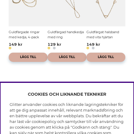
Guldfärgade ringar
Guldfärgad handkedja
Guldfärgat halsband
med kedja, 4-pack
med ring
med vita hjärtan
149 kr
129 kr
149 kr
LÄGG TILL
LÄGG TILL
LÄGG TILL
COOKIES OCH LIKNANDE TEKNIKER
INFO
Glitter använder cookies och liknande lagringstekniker för
Leverans
att ge dig anpassat innehåll, relevant marknadsföring och
OM GLITTER
Villkor
en bättre upplevelse av vår webbplats. Du bekräftar att du
Integritetspolicy
har läst vår cookiepolicy och samtycker till vår användning
Black Friday
Cookies
av cookies genom att klicka på "Godkänn och stäng". Du
HJÄLP
Våra butiker
kan själv när som helst kontrollera vilka cookies som
Medlemsvillkor