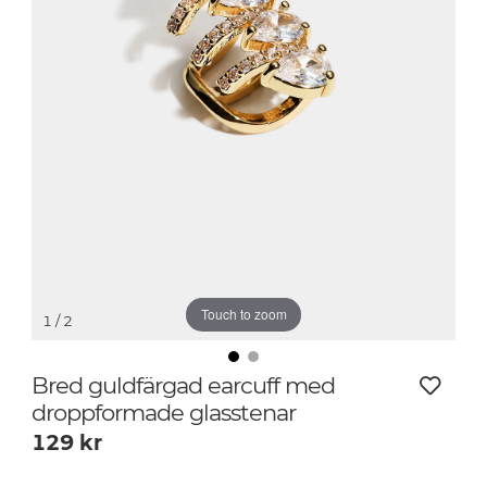
Touch to zoom
1
/ 2
Bred guldfärgad earcuff med
droppformade glasstenar
129
kr