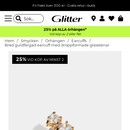
Fri frakt över 300 kr
•
Gratis retur i butik
25% på ALLA
örhängen*
Vid köp av 2 eller fler
Hem
Smycken
Örhängen
Earcuffs
Bred guldfärgad earcuff med droppformade glasstenar
25%
VID KÖP AV MINST 2