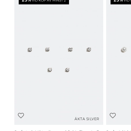
25%
25%
VID KÖP AV MINST 2
VID 
ÄKTA SILVER