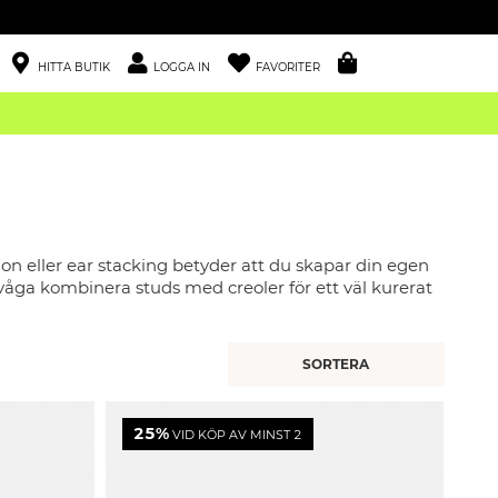
HITTA BUTIK
LOGGA IN
FAVORITER
on eller ear stacking betyder att du skapar din egen
våga kombinera studs med creoler för ett väl kurerat
25%
VID KÖP AV MINST 2