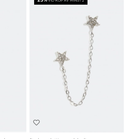
25%
VID KÖP AV MINST 2