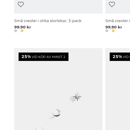
Små creoler i olika storlekar, 3-pack
Små creoler i
99.90 kr
99.90 kr
25%
25%
VID KÖP AV MINST 2
VID 