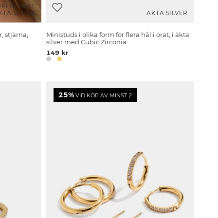
DPLÄTERAT
KTA SILVER
ÄKTA SILVER
, stjärna,
Ministuds i olika form för flera hål i örat, i äkta
silver med Cubic Zirconia
149 kr
25%
VID KÖP AV MINST 2