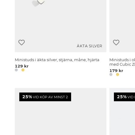
ÄKTA SILVER
Ministuds i äkta silver, stjärna, måne, hjärta
Ministuds i o
med Cubic Z
129 kr
179 kr
25%
25%
VID KÖP AV MINST 2
VID 