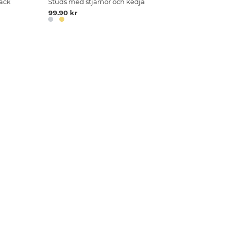
pack
Studs med stjärnor och kedja
99.90 kr