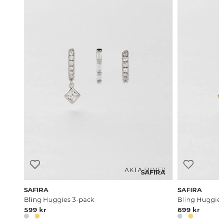
ÄKTA SILVER
SAFIRA
SAFIRA
SAFIRA
Bling Huggies 3-pack
Bling Huggie
599 kr
699 kr