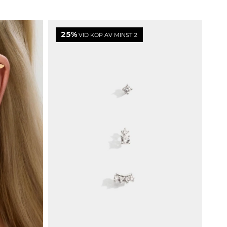
25%
VID KÖP AV MINST 2