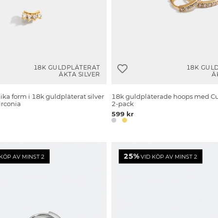
18K GULDPLÄTERAT
18K GUL
ÄKTA SILVER
Ä
lika form i 18k guldpläterat silver
18k guldpläterade hoops med Cub
irconia
2-pack
599 kr
25%
KÖP AV MINST 2
VID KÖP AV MINST 2