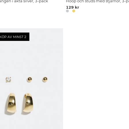
ngen i äkta silver, 3-pack
Hoop och studs med stjärnor, 3-
129 kr
KÖP AV MINST 2