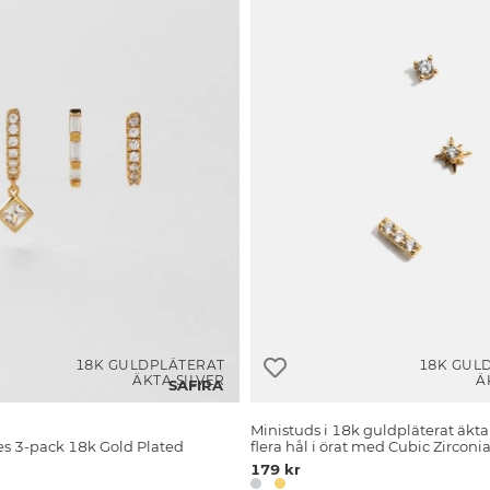
18K GULDPLÄTERAT
18K GUL
ÄKTA SILVER
Ä
SAFIRA
Ministuds i 18k guldpläterat äkta s
s 3-pack 18k Gold Plated
flera hål i örat med Cubic Zirconi
179 kr