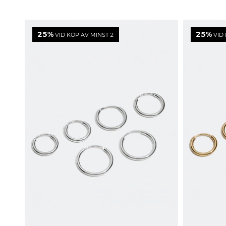
25%
25%
VID KÖP AV MINST 2
VID 