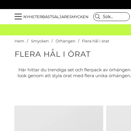
NYHETER
BÄSTSÄLJARE
SMYCKEN
Hem
Smycken
Örhängen
Flera hål i örat
FLERA HÅL I ÖRAT
Här hittar du trendiga set och flerpack av örhängen
look genom att styla örat med flera unika örhängen.