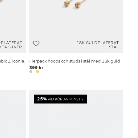
DPLÄTERAT
18K GULDPLÄTERAT
KTA SILVER
STÅL
ic Zirconia,
Flerpack hoops och studs i stål med 18k guld
399 kr
25%
VID KÖP AV MINST 2