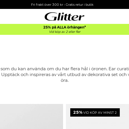
Fri frakt över 300 kr
•
Gratis retur i butik
25% på ALLA
örhängen*
Vid köp av 2 eller fler
 som du kan använda om du har flera hål i öronen. Ear curati
 Upptäck och inspireras av vårt utbud av dekorativa set och 
öra.
25%
VID KÖP AV MINST 2