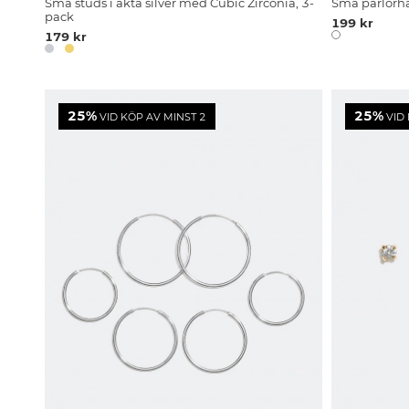
Små studs i äkta silver med Cubic Zirconia, 3-
Små pärlörhä
pack
199 kr
179 kr
25%
25%
VID KÖP AV MINST 2
VID 