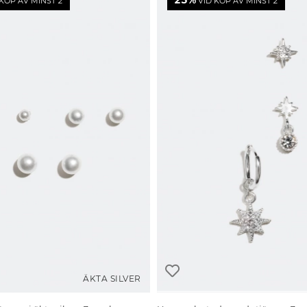
25%
KÖP AV MINST 2
VID KÖP AV MINST 2
ÄKTA SILVER