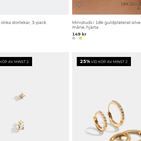
18K GUL
Ä
 olika storlekar, 3-pack
Ministuds i 18k guldpläterat silver
måne, hjärta
149 kr
25%
KÖP AV MINST 2
VID KÖP AV MINST 2