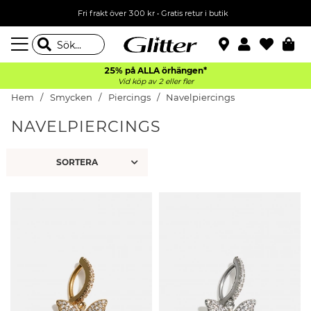
Fri frakt över 300 kr
•
Gratis retur i butik
25% på ALLA
örhängen*
Vid köp av 2 eller fler
Hem
Smycken
Piercings
Navelpiercings
NAVELPIERCINGS