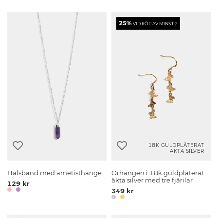
25%
VID KÖP AV MINST 2
18K GULDPLÄTERAT
ÄKTA SILVER
Halsband med ametisthänge
Örhängen i 18k guldpläterat
äkta silver med tre fjärilar
129 kr
349 kr