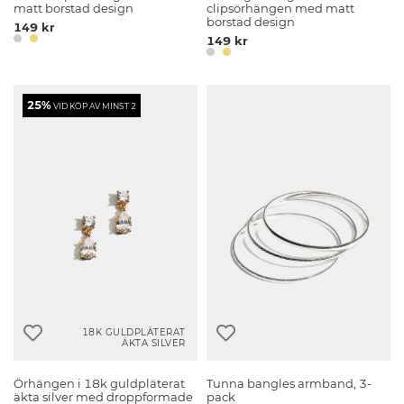
matt borstad design
clipsörhängen med matt
borstad design
149 kr
149 kr
25%
VID KÖP AV MINST 2
18K GULDPLÄTERAT
ÄKTA SILVER
Örhängen i 18k guldpläterat
Tunna bangles armband, 3-
äkta silver med droppformade
pack