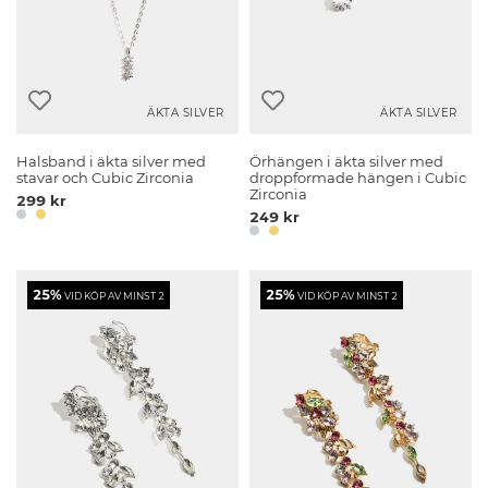
ÄKTA SILVER
ÄKTA SILVER
Halsband i äkta silver med
Örhängen i äkta silver med
stavar och Cubic Zirconia
droppformade hängen i Cubic
Zirconia
299 kr
249 kr
25%
25%
VID KÖP AV MINST 2
VID KÖP AV MINST 2