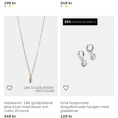
199 kr
349 kr
25%
VID KÖP AV MINST 2
18K GULDPLÄTERAT
ÄKTA SILVER
Halsband i 18k guldpläterat
Små hoops med
äkta silver med stavar och
droppformade hängen med
Cubic Zirconia
glasstenar
349 kr
129 kr