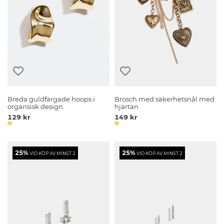
Breda guldfärgade hoops i
Brosch med säkerhetsnål med
organsisk design
hjärtan
129 kr
149 kr
25%
25%
VID KÖP AV MINST 2
VID KÖP AV MINST 2