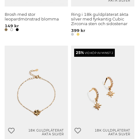
ÄKTA SILVER
Brosh med stor
Ring i 18k guldpläterat äkta
leopardmönstrad blomma
silver med fyrkantig Cubic
Zirconia sten och sidostenar
149 kr
399 kr
25%
VID KÖP AV MINST 2
18K GULDPLÄTERAT
18K GULDPLÄTERAT
ÄKTA SILVER
ÄKTA SILVER