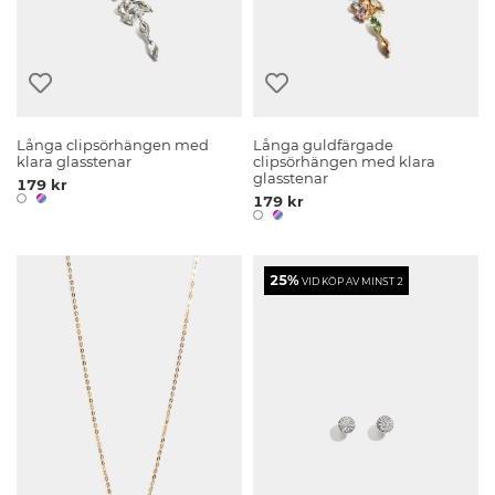
Långa clipsörhängen med
Långa guldfärgade
klara glasstenar
clipsörhängen med klara
glasstenar
179 kr
179 kr
25%
VID KÖP AV MINST 2