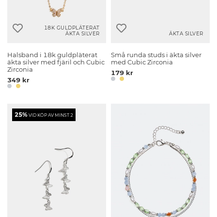
18K GULDPLÄTERAT
ÄKTA SILVER
ÄKTA SILVER
Halsband i 18k guldpläterat
Små runda studs i äkta silver
äkta silver med fjäril och Cubic
med Cubic Zirconia
Zirconia
179 kr
349 kr
25%
VID KÖP AV MINST 2