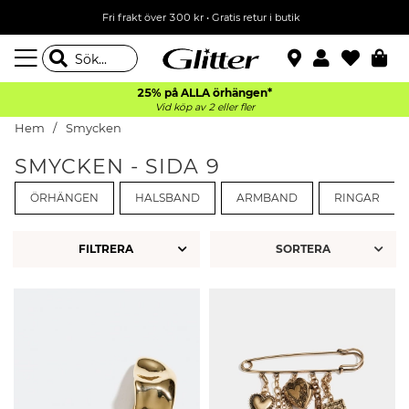
Fri frakt över 300 kr
•
Gratis retur i butik
25% på ALLA
örhängen*
Vid köp av 2 eller fler
Hem
Smycken
SMYCKEN - SIDA 9
ÖRHÄNGEN
HALSBAND
ARMBAND
RINGAR
FILTRERA