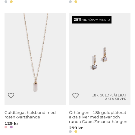
25%
VID KÖP AV MINST 2
18K GULDPLÄTERAT
ÄKTA SILVER
Guldfärgat halsband med
Örhängen i 18k guldpläterat
rosenkvartshänge
äkta silver med stavar och
runda Cubic Zirconia-hängen
129 kr
299 kr