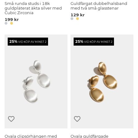
Små runda studs i 18k
Guldfärgat dubbelhalsband
guldpläterat äkta silver med
med två små glasstenar
Cubic Zirconia
129 kr
199 kr
25%
25%
VID KÖP AV MINST 2
VID KÖP AV MINST 2
Ovala clipsörhängen med
Ovala guldfärgade