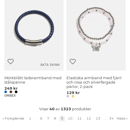
ÄKTA SKINN
Mörkblått läderarmband med
Elastiska armband med fjäril
stålspänne
och rosa och silverfärgade
pärlor, 2-pack
249 kr
129 kr
UNISEX
Visar
40
av
1323
produkter
«
Föregående
1
..
6
7
8
9
10
11
12
13
..
34
Nästa
»