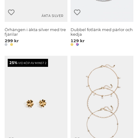
ÄKTA SILVER
Örhängen i äkta silver med tre
Dubbel fotlänk med pärlor och
fjärilar
kedja
299 kr
129 kr
25%
VID KÖP AV MINST 2