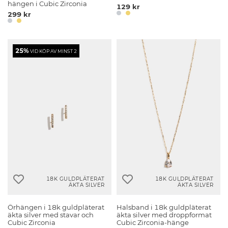
hängen i Cubic Zirconia
129 kr
299 kr
25%
VID KÖP AV MINST 2
18K GULDPLÄTERAT
18K GULDPLÄTERAT
ÄKTA SILVER
ÄKTA SILVER
Örhängen i 18k guldpläterat
Halsband i 18k guldpläterat
äkta silver med stavar och
äkta silver med droppformat
Cubic Zirconia
Cubic Zirconia-hänge