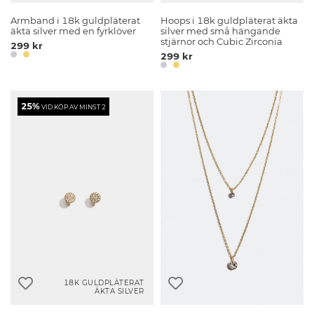
Armband i 18k guldpläterat
Hoops i 18k guldpläterat äkta
äkta silver med en fyrklöver
silver med små hängande
stjärnor och Cubic Zirconia
299 kr
299 kr
25%
VID KÖP AV MINST 2
18K GULDPLÄTERAT
ÄKTA SILVER