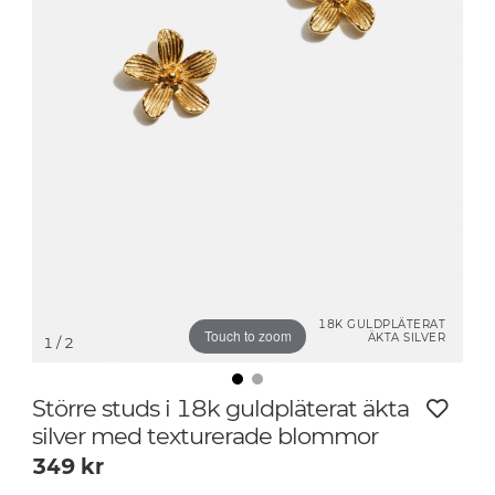
18K GULDPLÄTERAT
Touch to zoom
ÄKTA SILVER
1
/ 2
Större studs i 18k guldpläterat äkta
silver med texturerade blommor
349
kr