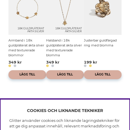
18K GULDPLÄTERAT
18K GULDPLÄTERAT
ÄKTA SILVER
ÄKTA SILVER
Armband i 18k
Halsband i 18k
Justerbar guldfärgad
guldpläterat äkta silver
guldpläterat äkta silver
ring med blomma
med texturerade
med texturerade
blommor
blomma
349 kr
349 kr
199 kr
LÄGG TILL
LÄGG TILL
LÄGG TILL
COOKIES OCH LIKNANDE TEKNIKER
INFO
Glitter använder cookies och liknande lagringstekniker för
Leverans
att ge dig anpassat innehåll, relevant marknadsföring och
OM GLITTER
Villkor