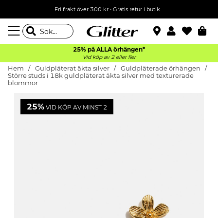
Fri frakt över 300 kr
•
Gratis retur i butik
25% på ALLA
örhängen*
Vid köp av 2 eller fler
Hem
Guldpläterat äkta silver
Guldpläterade örhängen
Större studs i 18k guldpläterat äkta silver med texturerade
blommor
25%
VID KÖP AV MINST 2