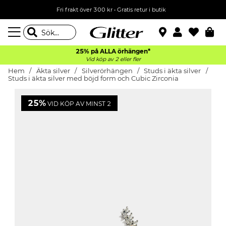
Fri frakt över 300 kr
•
Gratis retur i butik
25% på ALLA
örhängen*
Vid köp av 2 eller fler
Hem
Äkta silver
Silverörhängen
Studs i äkta silver
Studs i äkta silver med böjd form och Cubic Zirconia
25%
VID KÖP AV MINST 2