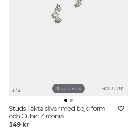
Touch to zoom
ÄKTA SILVER
1
/ 2
Studs i äkta silver med böjd form
och Cubic Zirconia
149
kr