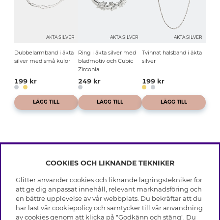
ÄKTA SILVER
ÄKTA SILVER
ÄKTA SILVER
Dubbelarmband i äkta
Ring i äkta silver med
Tvinnat halsband i äkta
silver med små kulor
bladmotiv och Cubic
silver
Zirconia
199 kr
249 kr
199 kr
LÄGG TILL
LÄGG TILL
LÄGG TILL
COOKIES OCH LIKNANDE TEKNIKER
INFO
Glitter använder cookies och liknande lagringstekniker för
Leverans
att ge dig anpassat innehåll, relevant marknadsföring och
OM GLITTER
Villkor
en bättre upplevelse av vår webbplats. Du bekräftar att du
Integritetspolicy
har läst vår cookiepolicy och samtycker till vår användning
Black Friday
Cookies
av cookies genom att klicka på "Godkänn och stäng". Du
HJÄLP