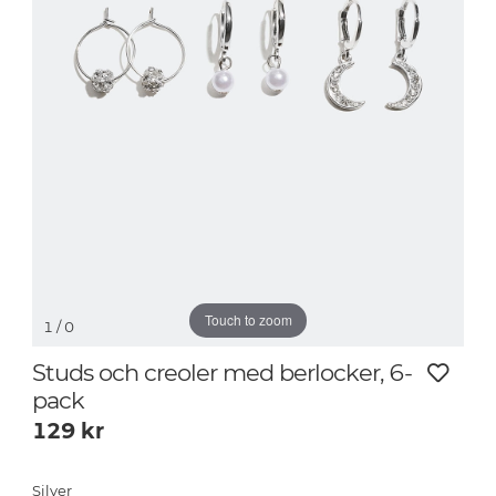
Touch to zoom
1
/ 0
Studs och creoler med berlocker, 6-
pack
129
kr
Silver