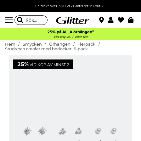
Fri frakt över 300 kr
•
Gratis retur i butik
25% på ALLA
örhängen*
Vid köp av 2 eller fler
Hem
Smycken
Örhängen
Flerpack
Studs och creoler med berlocker, 6-pack
25%
VID KÖP AV MINST 2