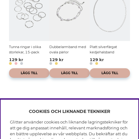
Tunna ringar i olika
Dubbelarmband med
Platt silverfärgat
storlekar, 15-pack
ovala pärlor
kedjehalsband
129 kr
129 kr
129 kr
LÄGG TILL
LÄGG TILL
LÄGG TILL
COOKIES OCH LIKNANDE TEKNIKER
INFO
Glitter använder cookies och liknande lagringstekniker för
Leverans
att ge dig anpassat innehåll, relevant marknadsföring och
OM GLITTER
Villkor
en bättre upplevelse av vår webbplats. Du bekräftar att du
Integritetspolicy