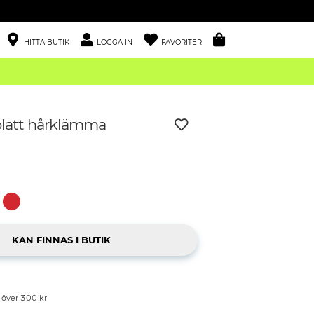
HITTA BUTIK
LOGGA IN
FAVORITER
 platt hårklämma
p över 300 kr