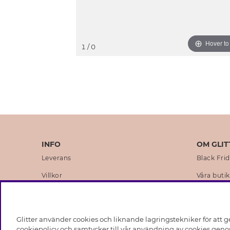
Hover t
1
/ 0
INFO
OM GLIT
Leverans
Black Fri
Villkor
Våra butik
Integritetspolicy
Varumärk
Cookies
Företagsh
Glitter använder cookies och liknande lagringstekniker för att g
Medlemsvillkor
Hållbarhe
cookiepolicy och samtycker till vår användning av cookies genom