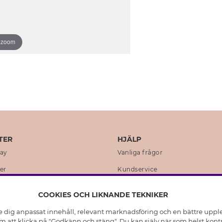
o zoom
TER
HJÄLP
day
Vanliga frågor
er
Kundservice
en
Retur & Ångra Köp
COOKIES OCH LIKNANDE TEKNIKER
istoria
Skötselråd äkta silver
e dig anpassat innehåll, relevant marknadsföring och en bättre upplev
t
Skötselråd skinnhandskar
 att klicka på "Godkänn och stäng". Du kan själv när som helst kontr