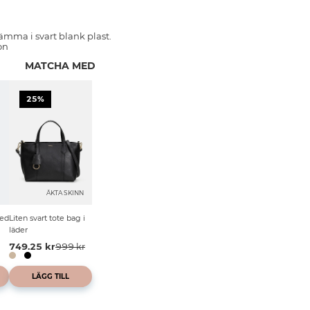
lämma i svart blank plast.
on
MATCHA MED
25%
ÄKTA SKINN
med
Liten svart tote bag i
läder
749.25 kr
999 kr
LÄGG TILL