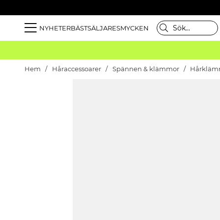
NYHETER
BÄSTSÄLJARE
SMYCKEN
Hem
Håraccessoarer
Spännen & klämmor
Hårkläm