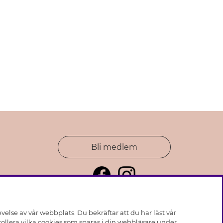
Bli medlem
else av vår webbplats. Du bekräftar att du har läst vår
ollera vilka cookies som sparas i din webbläsare under