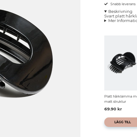
Snabb leverans
Beskrivning
Svart platt hårk
Mer Informati
Platt hårklämma 
matt struktur
69.90 kr
LÄGG TILL