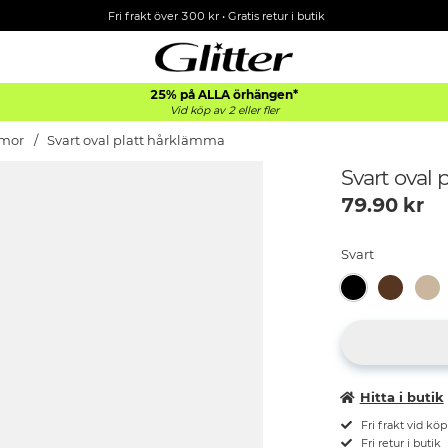
Fri frakt över 300 kr
•
Gratis retur i butik
25% på ALLA
örhängen*
Vid köp av 2 eller fler
mor
Svart oval platt hårklämma
Svart oval
79.90
kr
Svart
Hitta i butik
Fri frakt vid kö
Fri retur i butik