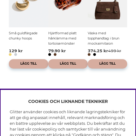
Små guldfärgade
Hjärtformad platt
Väska med
chunky hoops
hårklämma med
topphandtag i brun
tortoisemönster
mockaimitaion
129 kr
79.90 kr
374.25 kr
499 kr
LÄGG TILL
LÄGG TILL
LÄGG TILL
COOKIES OCH LIKNANDE TEKNIKER
INFO
Glitter använder cookies och liknande lagringstekniker för
Leverans
att ge dig anpassat innehåll, relevant marknadsföring och
OM GLITTER
Villkor
en bättre upplevelse av vår webbplats. Du bekräftar att du
Integritetspolicy
har läst vår cookiepolicy och samtycker till vår användning
Black Friday
Cookies
av cookies genom att klicka på "Godkänn och stäng". Du