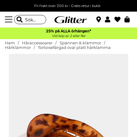
Fri frakt över 300 kr
•
Gratis retur i butik
25% på ALLA
örhängen*
Vid köp av 2 eller fler
Hem
Håraccessoarer
Spännen & klämmor
Hårklämmor
Tortoisefärgad oval platt hårklämma