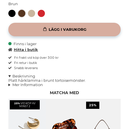
Brun
LÄGG I VARUKORG
Finns i lager
Hitta i butik
Fri frakt vid köp över 300 kr
Fri retur i butik
Snabb leverans
Beskrivning
Platt hårklämma i brunt tortoisemönster.
Mer Information
MATCHA MED
25%
VID KÖP AV
25%
MINST 2