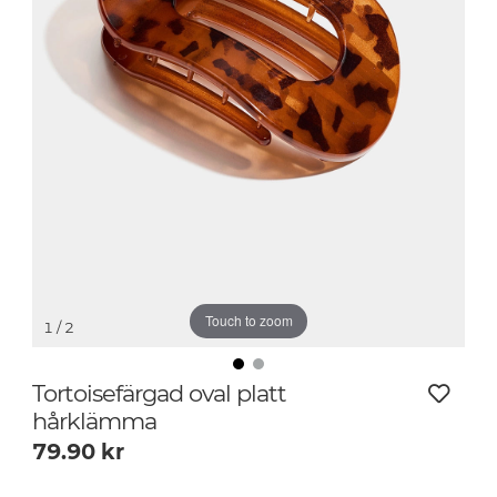
Touch to zoom
1
/ 2
Tortoisefärgad oval platt
hårklämma
79.90
kr