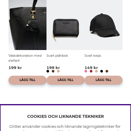
Väskdekoration med
Svart plånbok
Svart keps
elefant
199 kr
199 kr
149 kr
LÄGG TILL
LÄGG TILL
LÄGG TILL
COOKIES OCH LIKNANDE TEKNIKER
INFO
Glitter använder cookies och liknande lagringstekniker för
Leverans