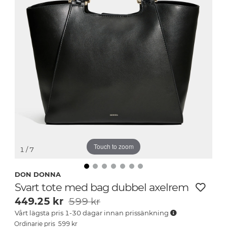
Touch to zoom
1
/ 7
DON DONNA
Svart tote med bag dubbel axelrem
449.25
kr
599 kr
Vårt lägsta pris 1-30 dagar innan prissänkning
599
kr