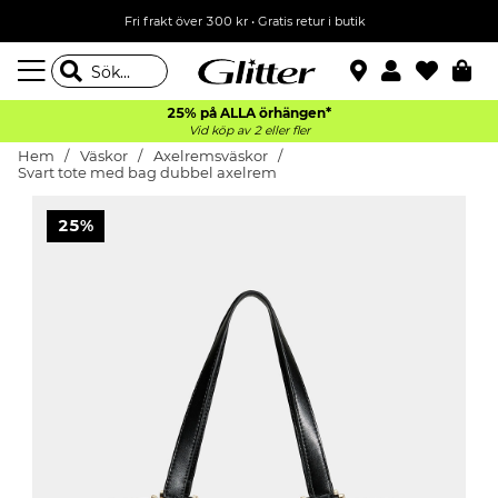
Fri frakt över 300 kr
•
Gratis retur i butik
25% på ALLA
örhängen*
Vid köp av 2 eller fler
Hem
Väskor
Axelremsväskor
Svart tote med bag dubbel axelrem
25%