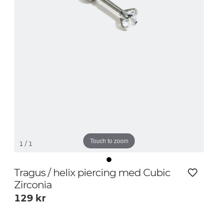
Touch to zoom
1
/ 1
Tragus / helix piercing med Cubic
Zirconia
129
kr