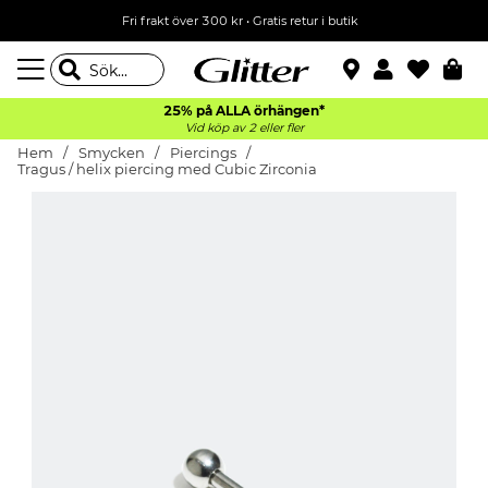
Fri frakt över 300 kr
•
Gratis retur i butik
25% på ALLA
örhängen*
Vid köp av 2 eller fler
Hem
Smycken
Piercings
Tragus / helix piercing med Cubic Zirconia