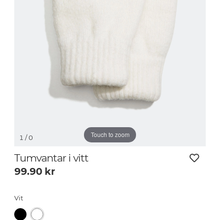
Touch to zoom
1
/ 0
Tumvantar i vitt
99.90
kr
Vit