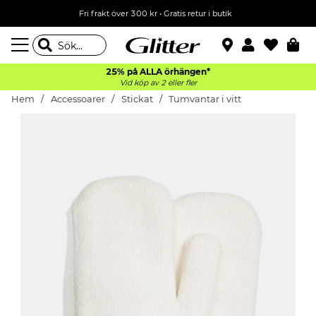
Fri frakt över 300 kr
•
Gratis retur i butik
25% på ALLA
örhängen*
Vid köp av 2 eller fler
Hem
Accessoarer
Stickat
Tumvantar i vitt