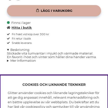
LÄGG I VARUKORG
Finns i lager
Hitta i butik
Fri frakt vid köp över 300 kr
Fri retur i butik
Snabb leverans
Beskrivning
Stickade vita tumvantar i mjukt och värmade material.
En favorit i höst och vinter som håller dina händer varma.
Mer Information
COOKIES OCH LIKNANDE TEKNIKER
INFO
Glitter använder cookies och liknande lagringstekniker för
Leverans
att ge dig anpassat innehåll, relevant marknadsföring och
OM GLITTER
Villkor
en bättre upplevelse av vår webbplats. Du bekräftar att du
Integritetspolicy
har läst vår cookiepolicy och samtycker till vår användning
Black Friday