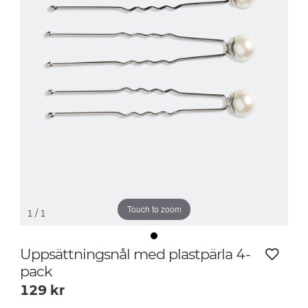
Touch to zoom
1
/ 1
Uppsättningsnål med plastpärla 4-
pack
129
kr