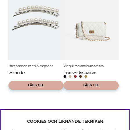
Hårspännen med plastpärlor
Vit quiltad axelremsväska
79.90 kr
186.75 kr
249 kr
LÄGG TILL
LÄGG TILL
COOKIES OCH LIKNANDE TEKNIKER
INFO