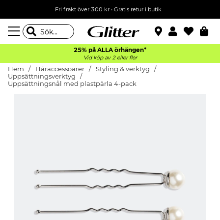
Fri frakt över 300 kr
•
Gratis retur i butik
25% på ALLA
örhängen*
Vid köp av 2 eller fler
Hem
Håraccessoarer
Styling & verktyg
Uppsättningsverktyg
Uppsättningsnål med plastpärla 4-pack