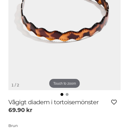
Touch to zoom
1
/ 2
Vågigt diadem i tortoisemönster
69.90
kr
Brun