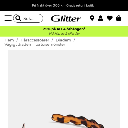
Fri frakt över 300 kr
•
Gratis retur i butik
25% på ALLA
örhängen*
Vid köp av 2 eller fler
Hem
Håraccessoarer
Diadem
Vågigt diadem i tortoisemönster