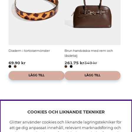
Diadem i tortoisemönster
Brun handväska med rem och
låsdetalj
69.90 kr
261.75 kr
349 kr
LÄGG TILL
LÄGG TILL
COOKIES OCH LIKNANDE TEKNIKER
INFO
Glitter använder cookies och liknande lagringstekniker för
Leverans
att ge dig anpassat innehåll, relevant marknadsföring och
OM GLITTER
Villkor