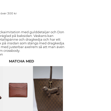
p över 300 kr
ckaimitation med gulddetaljer och Don
räglad på baksidan. Väskans kan
allspänne och dragkedja och har ett
k på insidan som stängs med dragkedja.
med justerbar axelrem så att man även
m crossbody.
on
MATCHA MED