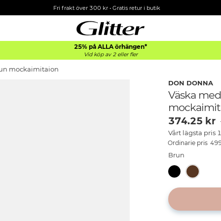
Fri frakt över 300 kr
•
Gratis retur i butik
25% på ALLA
örhängen*
Vid köp av 2 eller fler
run mockaimitaion
DON DONNA
Väska med
mockaimit
374.25
kr
Vårt lägsta pris
49
Brun