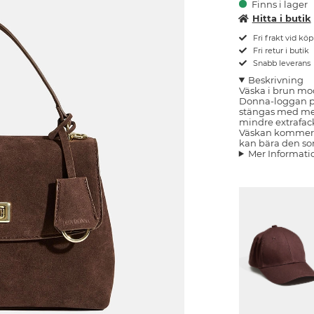
Finns i lager
Hitta i butik
Fri frakt vid kö
Fri retur i butik
Snabb leverans
Beskrivning
Väska i brun mo
Donna-loggan p
stängas med met
mindre extrafac
Väskan kommer 
kan bära den so
Mer Informati