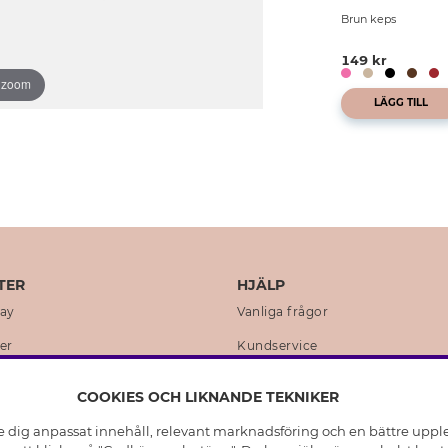
Brun keps
149 kr
o zoom
LÄGG TILL
TER
HJÄLP
day
Vanliga frågor
er
Kundservice
en
Retur & Ångra Köp
COOKIES OCH LIKNANDE TEKNIKER
istoria
Skötselråd äkta silver
e dig anpassat innehåll, relevant marknadsföring och en bättre upplev