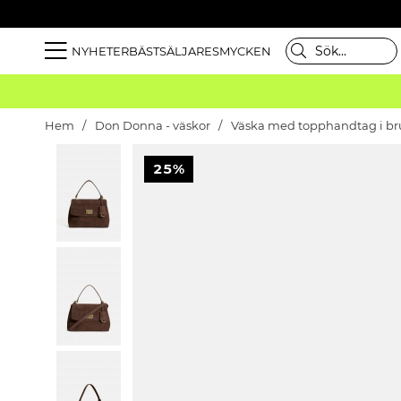
NYHETER
BÄSTSÄLJARE
SMYCKEN
Hem
Don Donna - väskor
Väska med topphandtag i b
25%