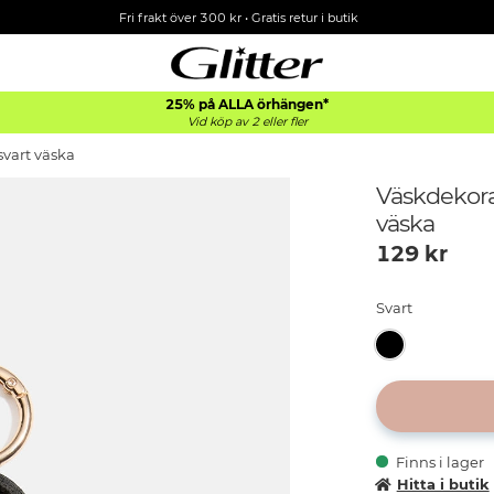
Fri frakt över 300 kr
•
Gratis retur i butik
25% på ALLA
örhängen*
Vid köp av 2 eller fler
svart väska
Väskdekora
väska
129
kr
Svart
Finns i lager
Hitta i butik