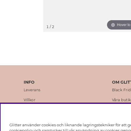
Hover t
1
/ 2
INFO
OM GLIT
Leverans
Black Fri
Villkor
Våra butik
Integritetspolicy
Varumärk
Cookies
Företagsh
Glitter använder cookies och liknande lagringstekniker för att g
Medlemsvillkor
Hållbarhe
cookiepolicy och samtycker till vår användning av cookies genom