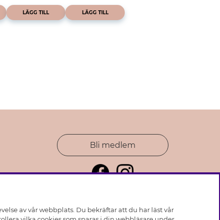
LÄGG TILL
LÄGG TILL
Bli medlem
else av vår webbplats. Du bekräftar att du har läst vår
ollera vilka cookies som sparas i din webbläsare under