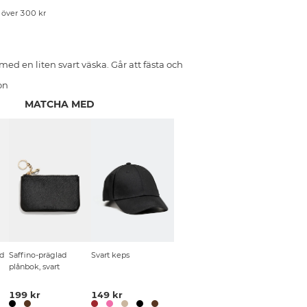
p över 300 kr
ed en liten svart väska. Går att fästa och
on
MATCHA MED
d
Saffino-präglad
Svart keps
plånbok, svart
199 kr
149 kr