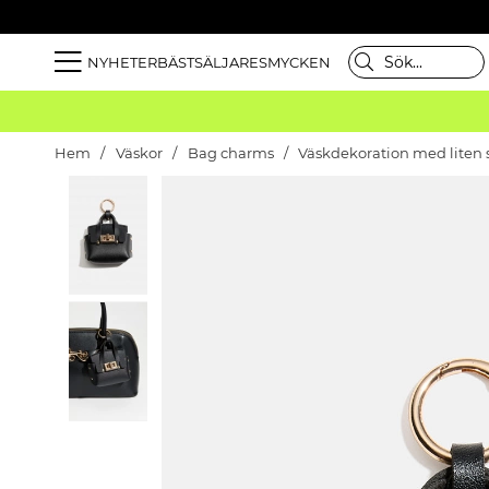
NYHETER
BÄSTSÄLJARE
SMYCKEN
Hem
Väskor
Bag charms
Väskdekoration med liten 