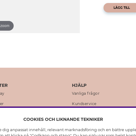
LÄGG TILL
o zoom
TER
HJÄLP
day
Vanliga frågor
er
Kundservice
en
Retur & Ångra Köp
COOKIES OCH LIKNANDE TEKNIKER
istoria
Skötselråd äkta silver
e dig anpassat innehåll, relevant marknadsföring och en bättre upplev
t
Skötselråd skinnhandskar
 att klicka på "Godkänn och stäng". Du kan själv när som helst kontr