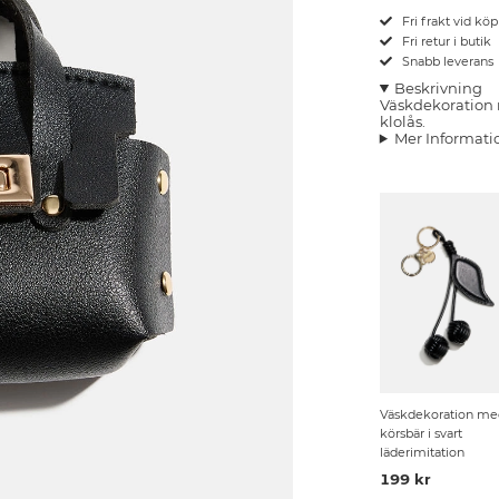
Fri frakt vid kö
Fri retur i butik
Snabb leverans
Beskrivning
Väskdekoration m
klolås.
Mer Informati
Väskdekoration me
körsbär i svart
läderimitation
199 kr